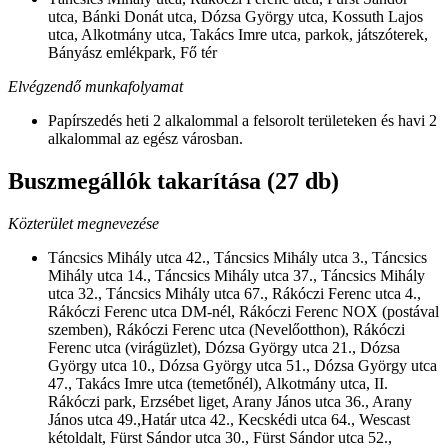
utca, Bánki Donát utca, Dózsa György utca, Kossuth Lajos
utca, Alkotmány utca, Takács Imre utca, parkok, játszóterek,
Bányász emlékpark, Fő tér
Elvégzendő munkafolyamat
Papírszedés heti 2 alkalommal a felsorolt területeken és havi 2
alkalommal az egész városban.
Buszmegállók takarítása (27 db)
Közterület megnevezése
Táncsics Mihály utca 42., Táncsics Mihály utca 3., Táncsics
Mihály utca 14., Táncsics Mihály utca 37., Táncsics Mihály
utca 32., Táncsics Mihály utca 67., Rákóczi Ferenc utca 4.,
Rákóczi Ferenc utca DM-nél, Rákóczi Ferenc NOX (postával
szemben), Rákóczi Ferenc utca (Nevelőotthon), Rákóczi
Ferenc utca (virágüzlet), Dózsa György utca 21., Dózsa
György utca 10., Dózsa György utca 51., Dózsa György utca
47., Takács Imre utca (temetőnél), Alkotmány utca, II.
Rákóczi park, Erzsébet liget, Arany János utca 36., Arany
János utca 49.,Határ utca 42., Kecskédi utca 64., Wescast
kétoldalt, Fürst Sándor utca 30., Fürst Sándor utca 52.,