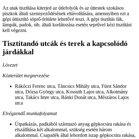
Az utak tisztítása kiterjed az útlefolyók és az úttestek szokásos
piszkok általi szennyeződésének eltávolítására, amennyiben ezt a
gépi úttisztító söprő-felülete lehetővé teszi. A gépi tisztítás fák,
lámpák, padok, stb. általi korlátozása esetén seprűvel kézi tisztítást
kell végezni.
Tisztítandó utcák és terek a kapcsolódó
járdákkal
I.övezet
Közterület megnevezése
Rákóczi Ferenc utca, Táncsics Mihály utca, Fürst Sándor
utca, Dózsa György utca, Kossuth Lajos utca, Alkotmány
utca, Takács Imre utca, Bánki Donát utca, Mészáros Lajos
utca
Elvégzendő munkafolyamat
Útpatkázás, padkából származó anyag gépkocsira rakása és
elszállítása két alkalommal, szükség esetén három
alkalommal. Csapadék által lehordott iszap gépkocsira rakása,