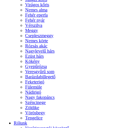
Virágos kőris
Nemes alma
Fehér eperfa
Fehér nyár
Vérszilva
Meggy
Csepleszmeggy
Nemes körte
Rózsás akác
Nagylevelű hárs
Ezüst hárs
Kökény
Gyepűrózsa
Veresgyűrű som
Barázdabillegető
Feketerigó
Fülemüle
Nádirigó
Nagy fakopáncs
Széncinege
Zöldike
Vörösbegy
Tengelice
Rólunk