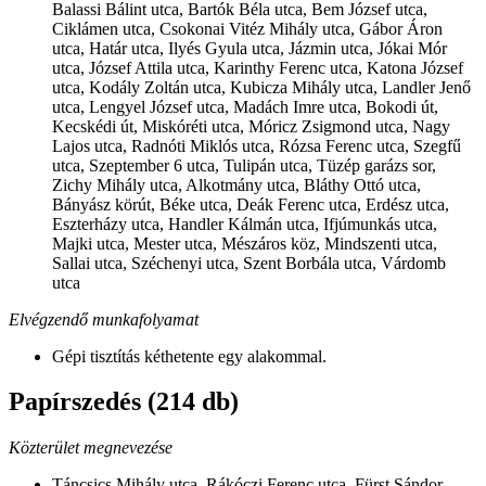
Balassi Bálint utca, Bartók Béla utca, Bem József utca,
Ciklámen utca, Csokonai Vitéz Mihály utca, Gábor Áron
utca, Határ utca, Ilyés Gyula utca, Jázmin utca, Jókai Mór
utca, József Attila utca, Karinthy Ferenc utca, Katona József
utca, Kodály Zoltán utca, Kubicza Mihály utca, Landler Jenő
utca, Lengyel József utca, Madách Imre utca, Bokodi út,
Kecskédi út, Miskóréti utca, Móricz Zsigmond utca, Nagy
Lajos utca, Radnóti Miklós utca, Rózsa Ferenc utca, Szegfű
utca, Szeptember 6 utca, Tulipán utca, Tüzép garázs sor,
Zichy Mihály utca, Alkotmány utca, Bláthy Ottó utca,
Bányász körút, Béke utca, Deák Ferenc utca, Erdész utca,
Eszterházy utca, Handler Kálmán utca, Ifjúmunkás utca,
Majki utca, Mester utca, Mészáros köz, Mindszenti utca,
Sallai utca, Széchenyi utca, Szent Borbála utca, Várdomb
utca
Elvégzendő munkafolyamat
Gépi tisztítás kéthetente egy alakommal.
Papírszedés (214 db)
Közterület megnevezése
Táncsics Mihály utca, Rákóczi Ferenc utca, Fürst Sándor