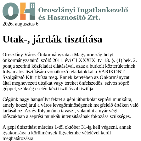
2026. augusztus 6.
Utak-, járdák tisztítása
Oroszlány Város Önkormányzata a Magyarország helyi
önkormányzatairól szóló 2011. évi CLXXXIX. tv. 13. §. (1) bek. 2.
pontja szerinti közfeladat ellátásával, azaz a burkolt közterületeinek
folyamatos tisztítására vonatkozó feladatokkal a VARIKONT
Szolgáltató Kft.-t bízta meg. Ennek keretében az Önkormányzat
által megnevezett utcákat vagy tereket önfelszedős, szívós söprő
géppel, szükség esetén kézi tisztítással tisztítja.
Cégünk nagy hangsúlyt fektet a gépi útburkolat seprési munkáira,
amely hozzájárul a város levegőminőségének megfelelő értéken való
tartásához. Az év folyamán a tavaszi, valamint a nyár végi
időszakban a seprési munkák intenzitásának fokozása szükséges.
A gépi úttisztítást március 1-től október 31-ig kell végezni, annak
gyakorisága a körülmények figyelembe vételével kerül
meghatározásra.