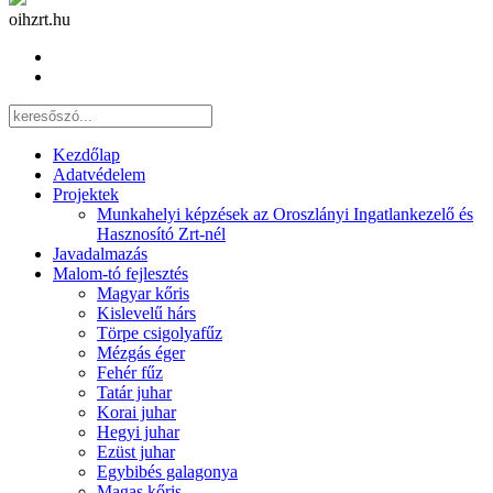
oihzrt.hu
Kezdőlap
Adatvédelem
Projektek
Munkahelyi képzések az Oroszlányi Ingatlankezelő és
Hasznosító Zrt-nél
Javadalmazás
Malom-tó fejlesztés
Magyar kőris
Kislevelű hárs
Törpe csigolyafűz
Mézgás éger
Fehér fűz
Tatár juhar
Korai juhar
Hegyi juhar
Ezüst juhar
Egybibés galagonya
Magas kőris