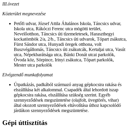
III.övezet
Közterület megnevezése
Petőfi udvar, József Attila Általános Iskola, Táncsics udvar,
Iskola utca, Rákóczi Ferenc utca mögötti terület,
Nevelőotthon, Táncsics úti tízemeletesek, Haraszthegyi
kockatömbök 2/a, 2/b., Táncsics úti udvarok, Tópart zsákutca,
Fürst Sándor utca, Hunyadi öregek otthona, volt
Buszvégállomás, Táncsics úti zsákutcák, Kertaljai utca, Vasút
utca, Népekbarátsága utca, Bánki Donát utcai parkolók,
Óvoda köz, Sörpince, Irinyi zsákutca, Tópart parkolók,
Mester utca parkolók
Elvégzendő munkafolyamat
Útpatkázás, padkából származó anyag gépkocsira rakása és
elszállítása két alkalommal. Csapadék által lehordott iszap
gépkocsira rakása, elszállítása szükség szerint. Egyéb
szennyeződések megszüntetése (olajfolt, üvegtörés, vihar)
által okozott szennyeződések eltávolítása úthoz kapcsolódó
járdákon szennyeződések megszüntetése.
Gépi úttisztítás