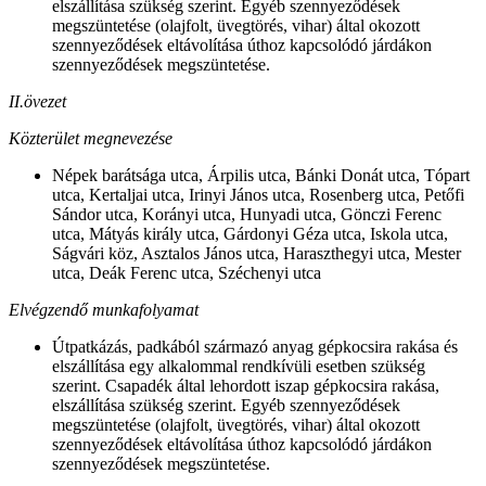
elszállítása szükség szerint. Egyéb szennyeződések
megszüntetése (olajfolt, üvegtörés, vihar) által okozott
szennyeződések eltávolítása úthoz kapcsolódó járdákon
szennyeződések megszüntetése.
II.övezet
Közterület megnevezése
Népek barátsága utca, Árpilis utca, Bánki Donát utca, Tópart
utca, Kertaljai utca, Irinyi János utca, Rosenberg utca, Petőfi
Sándor utca, Korányi utca, Hunyadi utca, Gönczi Ferenc
utca, Mátyás király utca, Gárdonyi Géza utca, Iskola utca,
Ságvári köz, Asztalos János utca, Haraszthegyi utca, Mester
utca, Deák Ferenc utca, Széchenyi utca
Elvégzendő munkafolyamat
Útpatkázás, padkából származó anyag gépkocsira rakása és
elszállítása egy alkalommal rendkívüli esetben szükség
szerint. Csapadék által lehordott iszap gépkocsira rakása,
elszállítása szükség szerint. Egyéb szennyeződések
megszüntetése (olajfolt, üvegtörés, vihar) által okozott
szennyeződések eltávolítása úthoz kapcsolódó járdákon
szennyeződések megszüntetése.