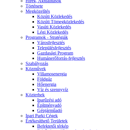
Hírek, Aktualitások
Története
Megközelítés
Közúti Közlekedés
Közúti Tömegközlekedés
Vasúti Közlekedés
Légi Közlekedés
Programok - Stratégiák
Városfejlesztés
Településfejlesztés
Gazdasági Program
Humánerőforrás-fejlesztés
Szabályozás
Közművek
Villamosenergia
Földgáz
Hőenergia
Víz és szennyvíz
Közterhek
Iparűzési adó
Építményadó
Gépjárműadó
Ipari Parki Cégek
Értékesíthető Területek
Befektetői térkép