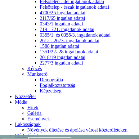
Felsőtelep - dél ingatlanok adatai
Felsőtelep - észak ingatlanok adatai
4700/25 ingatlan adatai
2117/65 ingatlan adatai
0343/1 ingatlan adatai
719 - 721. ingatlanok adatai
0355/1. és 0355/3. ingatlanok adatai
2612 - 2673. ingatlanok adatai
1588 ingatlan adatai
1351/22- 28 ingatlanok adatai
2018/19 ingatlan adatai
2277/3 ingatlan adatai
Képzés
Munkaerő
Demográfia
Foglalkoztatottság
Képzettség
Közzététel
Média
Hírek
Galéria
Események
Lakosságnak
Növények ültetése és ápolása városi közterületeken
Elérhetőség