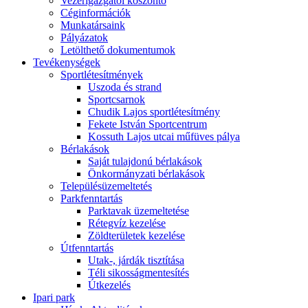
Vezérigazgatói köszöntő
Céginformációk
Munkatársaink
Pályázatok
Letölthető dokumentumok
Tevékenységek
Sportlétesítmények
Uszoda és strand
Sportcsarnok
Chudik Lajos sportlétesítmény
Fekete István Sportcentrum
Kossuth Lajos utcai műfüves pálya
Bérlakások
Saját tulajdonú bérlakások
Önkormányzati bérlakások
Településüzemeltetés
Parkfenntartás
Parktavak üzemeltetése
Rétegvíz kezelése
Zöldterületek kezelése
Útfenntartás
Utak-, járdák tisztítása
Téli sikosságmentesítés
Útkezelés
Ipari park