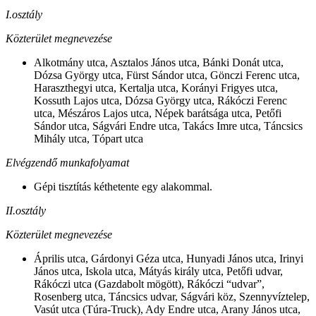
I.osztály
Közterület megnevezése
Alkotmány utca, Asztalos János utca, Bánki Donát utca,
Dózsa György utca, Fürst Sándor utca, Gönczi Ferenc utca,
Haraszthegyi utca, Kertalja utca, Korányi Frigyes utca,
Kossuth Lajos utca, Dózsa György utca, Rákóczi Ferenc
utca, Mészáros Lajos utca, Népek barátsága utca, Petőfi
Sándor utca, Ságvári Endre utca, Takács Imre utca, Táncsics
Mihály utca, Tópart utca
Elvégzendő munkafolyamat
Gépi tisztítás kéthetente egy alakommal.
II.osztály
Közterület megnevezése
Április utca, Gárdonyi Géza utca, Hunyadi János utca, Irinyi
János utca, Iskola utca, Mátyás király utca, Petőfi udvar,
Rákóczi utca (Gazdabolt mögött), Rákóczi “udvar”,
Rosenberg utca, Táncsics udvar, Ságvári köz, Szennyvíztelep,
Vasút utca (Túra-Truck), Ady Endre utca, Arany János utca,