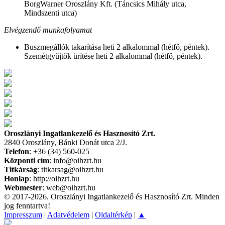
BorgWarner Oroszlány Kft. (Táncsics Mihály utca,
Mindszenti utca)
Elvégzendő munkafolyamat
Buszmegállók takarítása heti 2 alkalommal (hétfő, péntek).
Szemétgyűjtők ürítése heti 2 alkalommal (hétfő, péntek).
Oroszlányi Ingatlankezelő és Hasznosító Zrt.
2840 Oroszlány, Bánki Donát utca 2/J.
Telefon
: +36 (34) 560-025
Központi cím
: info@oihzrt.hu
Titkárság
: titkarsag@oihzrt.hu
Honlap
: http://oihzrt.hu
Webmester
: web@oihzrt.hu
© 2017-2026. Oroszlányi Ingatlankezelő és Hasznosító Zrt. Minden
jog fenntartva!
Impresszum
|
Adatvédelem
|
Oldaltérkép
|
▲