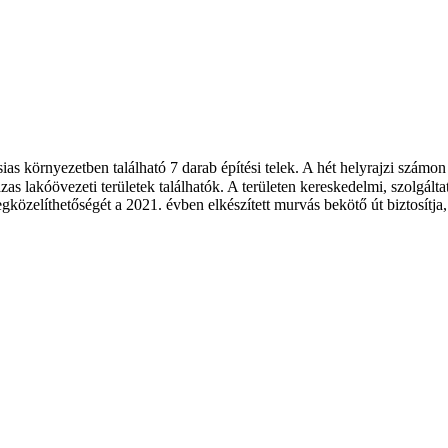
as környezetben található 7 darab építési telek. A hét helyrajzi számo
as lakóövezeti területek találhatók. A területen kereskedelmi, szolgálta
egközelíthetőségét a 2021. évben elkészített murvás bekötő út biztosítja