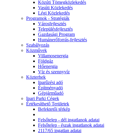
Közúti Tömegközlekedés
Vasúti Közlekedés
Légi Közlekedés
Programok - Stratégiák
Városfejlesztés
Településfejlesztés
Gazdasági Program
Humánerőforrás-fejlesztés
Szabályozás
Közművek
Villamosenergia
Földgáz
Hőenergia
Víz és szennyvíz
Közterhek
Iparűzési adó
Építményadó
Gépjárműadó
Ipari Parki Cégek
Értékesíthető Területek
Befektetői térkép
Felsőtelep - dél ingatlanok adatai
Felsőtelep - észak ingatlanok adatai
2117/65 ingatlan adatai