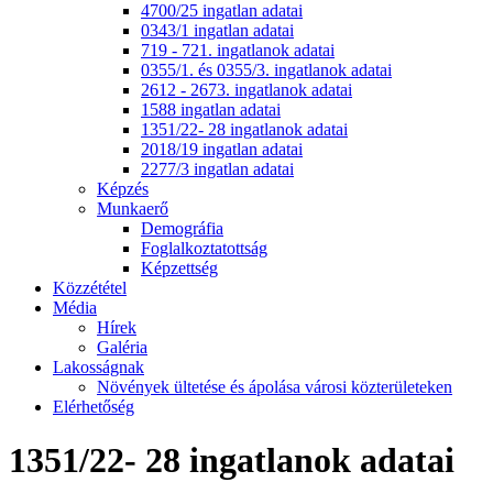
4700/25 ingatlan adatai
0343/1 ingatlan adatai
719 - 721. ingatlanok adatai
0355/1. és 0355/3. ingatlanok adatai
2612 - 2673. ingatlanok adatai
1588 ingatlan adatai
1351/22- 28 ingatlanok adatai
2018/19 ingatlan adatai
2277/3 ingatlan adatai
Képzés
Munkaerő
Demográfia
Foglalkoztatottság
Képzettség
Közzététel
Média
Hírek
Galéria
Lakosságnak
Növények ültetése és ápolása városi közterületeken
Elérhetőség
1351/22- 28 ingatlanok adatai