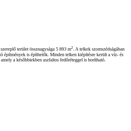
2
n szereplő terület össznagysága 5 893 m
. A telkek szomszédságában
tó építmények is építhetők. Minden telken kiépítésre került a víz- és
, amely a későbbiekben aszfaltos fedőréteggel is borítható.