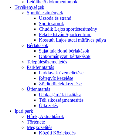
Letölthető dokumentumok
Tevékenységek
Sportlétesítmények
Uszoda és strand
Sportcsarnok
Chudik Lajos sportlétesítmény
Fekete István Sportcentrum
Kossuth Lajos utcai műfüves pálya
Bérlakások
Saját tulajdonú bérlakások
Önkormányzati bérlakások
Településüzemeltetés
Parkfenntartás
Parktavak üzemeltetése
Rétegvíz kezelése
Zöldterületek kezelése
Útfenntartás
Utak-, járdák tisztítása
Téli sikosságmentesítés
Útkezelés
Ipari park
Hírek, Aktualitások
Története
Megközelítés
Közúti Közlekedés