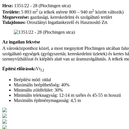
Hrsz:
1351/22 - 28 (Plochingen utca)
2
2
Területe:
5 893 m
(a telkek mérete 800 – 940 m
között változik)
Megnevezése:
gazdasági, kereskedelmi és szolgáltató terület
Tulajdonos:
Oroszlányi Ingatlankezelő és Hasznosító Zrt.
Az ingatlan fekvése
A városközponthoz közel, a most megnyitott Plochingen utcában falusi
szolgáltató egységek (gyógyszertár, kereskedelmi üzletek) és kertes ház
szennyvízhálózat és kiépítés alatt van az áramszolgáltatás. A telkek m
Építési előírások:
Vt
12
Beépítési mód: oldal
Maximális beépíthetőség: 40%
Minimális zöldfelület: 30%
Minimális teleknagyság: 12-14 m széles és 45-55 m hosszú
Maximális építménymagasság: 4,5 m