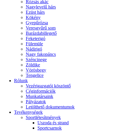
Rózsás akác
Nagylevelű hárs
Ezüst hárs
Kökény
Gyepűrózsa
Veresgyűrű som
Barázdabillegető
Feketerigó
Fülemüle
Nádirigó
Nagy fakopáncs
Széncinege
Zöldike
Vörösbegy
Tengelice
Rólunk
Vezérigazgatói köszöntő
Céginformációk
Munkatársaink
Pályázatok
Letölthető dokumentumok
Tevékenységek
Sportlétesítmények
Uszoda és strand
Sportcsarnok