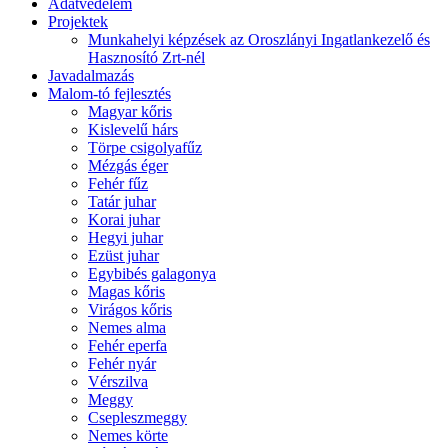
Adatvédelem
Projektek
Munkahelyi képzések az Oroszlányi Ingatlankezelő és
Hasznosító Zrt-nél
Javadalmazás
Malom-tó fejlesztés
Magyar kőris
Kislevelű hárs
Törpe csigolyafűz
Mézgás éger
Fehér fűz
Tatár juhar
Korai juhar
Hegyi juhar
Ezüst juhar
Egybibés galagonya
Magas kőris
Virágos kőris
Nemes alma
Fehér eperfa
Fehér nyár
Vérszilva
Meggy
Csepleszmeggy
Nemes körte