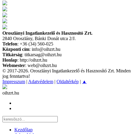
Oroszlányi Ingatlankezelő és Hasznosító Zrt.
2840 Oroszlány, Bánki Donát utca 2/J.
Telefon
: +36 (34) 560-025
Központi cím
: info@oihzrt.hu
Titkárság
: titkarsag@oihzrt.hu
Honlap
: http://oihzrt.hu
Webmester
: web@oihzrt.hu
© 2017-2026. Oroszlányi Ingatlankezelő és Hasznosító Zrt. Minden
jog fenntartva!
Impresszum
|
Adatvédelem
|
Oldaltérkép
|
▲
oihzrt.hu
Kezdőlap