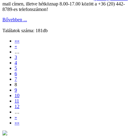
mail címen, illetve hétköznap 8.00-17.00 között a +36 (20) 442-
8789-es telefonszámon!
Bővebben ...
Találatok száma: 181db
««
«
…
3
4
5
6
7
8
9
10
11
12
…
»
»»