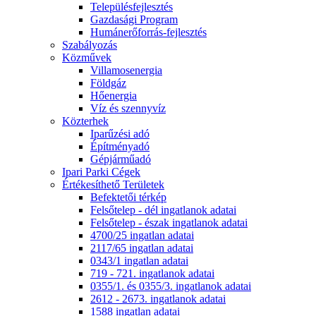
Településfejlesztés
Gazdasági Program
Humánerőforrás-fejlesztés
Szabályozás
Közművek
Villamosenergia
Földgáz
Hőenergia
Víz és szennyvíz
Közterhek
Iparűzési adó
Építményadó
Gépjárműadó
Ipari Parki Cégek
Értékesíthető Területek
Befektetői térkép
Felsőtelep - dél ingatlanok adatai
Felsőtelep - észak ingatlanok adatai
4700/25 ingatlan adatai
2117/65 ingatlan adatai
0343/1 ingatlan adatai
719 - 721. ingatlanok adatai
0355/1. és 0355/3. ingatlanok adatai
2612 - 2673. ingatlanok adatai
1588 ingatlan adatai