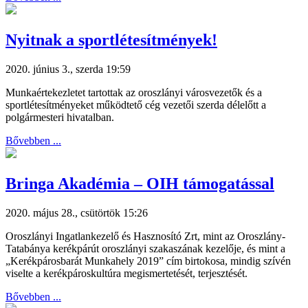
Nyitnak a sportlétesítmények!
2020. június 3., szerda 19:59
Munkaértekezletet tartottak az oroszlányi városvezetők és a
sportlétesítményeket működtető cég vezetői szerda délelőtt a
polgármesteri hivatalban.
Bővebben ...
Bringa Akadémia – OIH támogatással
2020. május 28., csütörtök 15:26
Oroszlányi Ingatlankezelő és Hasznosító Zrt, mint az Oroszlány-
Tatabánya kerékpárút oroszlányi szakaszának kezelője, és mint a
„Kerékpárosbarát Munkahely 2019” cím birtokosa, mindig szívén
viselte a kerékpároskultúra megismertetését, terjesztését.
Bővebben ...