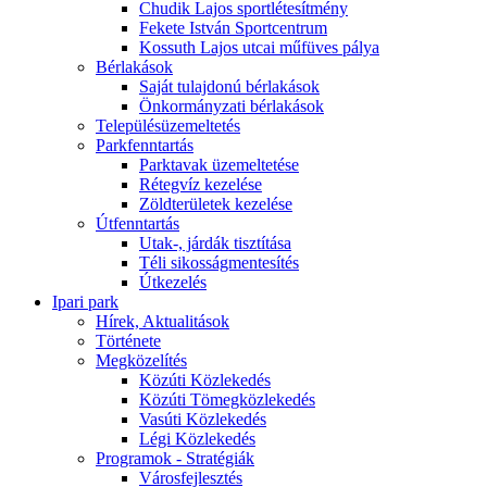
Chudik Lajos sportlétesítmény
Fekete István Sportcentrum
Kossuth Lajos utcai műfüves pálya
Bérlakások
Saját tulajdonú bérlakások
Önkormányzati bérlakások
Településüzemeltetés
Parkfenntartás
Parktavak üzemeltetése
Rétegvíz kezelése
Zöldterületek kezelése
Útfenntartás
Utak-, járdák tisztítása
Téli sikosságmentesítés
Útkezelés
Ipari park
Hírek, Aktualitások
Története
Megközelítés
Közúti Közlekedés
Közúti Tömegközlekedés
Vasúti Közlekedés
Légi Közlekedés
Programok - Stratégiák
Városfejlesztés