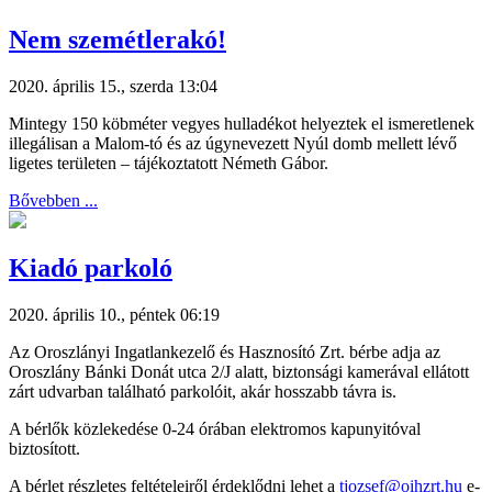
Nem szemétlerakó!
2020. április 15., szerda 13:04
Mintegy 150 köbméter vegyes hulladékot helyeztek el ismeretlenek
illegálisan a Malom-tó és az úgynevezett Nyúl domb mellett lévő
ligetes területen – tájékoztatott Németh Gábor.
Bővebben ...
Kiadó parkoló
2020. április 10., péntek 06:19
Az Oroszlányi Ingatlankezelő és Hasznosító Zrt. bérbe adja az
Oroszlány Bánki Donát utca 2/J alatt, biztonsági kamerával ellátott
zárt udvarban található parkolóit, akár hosszabb távra is.
A bérlők közlekedése 0-24 órában elektromos kapunyitóval
biztosított.
A bérlet részletes feltételeiről érdeklődni lehet a
tjozsef@oihzrt.hu
e-