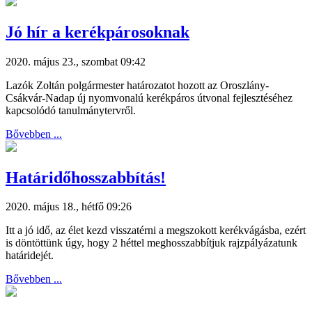
Jó hír a kerékpárosoknak
2020. május 23., szombat 09:42
Lazók Zoltán polgármester határozatot hozott az Oroszlány-
Csákvár-Nadap új nyomvonalú kerékpáros útvonal fejlesztéséhez
kapcsolódó tanulmánytervről.
Bővebben ...
Határidőhosszabbítás!
2020. május 18., hétfő 09:26
Itt a jó idő, az élet kezd visszatérni a megszokott kerékvágásba, ezért
is döntöttünk úgy, hogy 2 héttel meghosszabbítjuk rajzpályázatunk
határidejét.
Bővebben ...