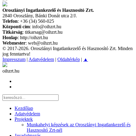
Oroszlányi Ingatlankezelő és Hasznosító Zrt.
2840 Oroszlány, Bánki Donát utca 2/J.
Telefon
: +36 (34) 560-025
Központi cím
: info@oihzrt.hu
Titkárság
: titkarsag@oihzrt.hu
Honlap
: http://oihzrt.hu
Webmester
: web@oihzrt.hu
© 2017-2026. Oroszlányi Ingatlankezelő és Hasznosító Zrt. Minden
jog fenntartva!
Impresszum
|
Adatvédelem
|
Oldaltérkép
|
▲
oihzrt.hu
Kezdőlap
Adatvédelem
Projektek
Munkahelyi képzések az Oroszlányi Ingatlankezelő és
Hasznosító Zrt-nél
Javadalmazás