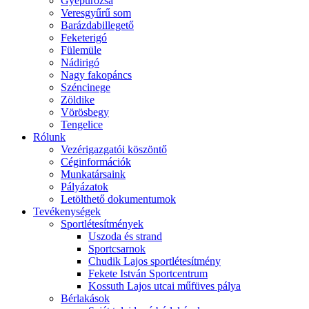
Gyepűrózsa
Veresgyűrű som
Barázdabillegető
Feketerigó
Fülemüle
Nádirigó
Nagy fakopáncs
Széncinege
Zöldike
Vörösbegy
Tengelice
Rólunk
Vezérigazgatói köszöntő
Céginformációk
Munkatársaink
Pályázatok
Letölthető dokumentumok
Tevékenységek
Sportlétesítmények
Uszoda és strand
Sportcsarnok
Chudik Lajos sportlétesítmény
Fekete István Sportcentrum
Kossuth Lajos utcai műfüves pálya
Bérlakások