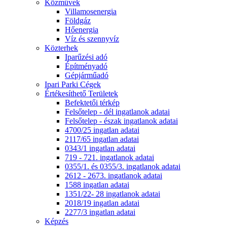
Közművek
Villamosenergia
Földgáz
Hőenergia
Víz és szennyvíz
Közterhek
Iparűzési adó
Építményadó
Gépjárműadó
Ipari Parki Cégek
Értékesíthető Területek
Befektetői térkép
Felsőtelep - dél ingatlanok adatai
Felsőtelep - észak ingatlanok adatai
4700/25 ingatlan adatai
2117/65 ingatlan adatai
0343/1 ingatlan adatai
719 - 721. ingatlanok adatai
0355/1. és 0355/3. ingatlanok adatai
2612 - 2673. ingatlanok adatai
1588 ingatlan adatai
1351/22- 28 ingatlanok adatai
2018/19 ingatlan adatai
2277/3 ingatlan adatai
Képzés