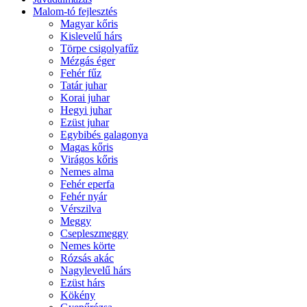
Malom-tó fejlesztés
Magyar kőris
Kislevelű hárs
Törpe csigolyafűz
Mézgás éger
Fehér fűz
Tatár juhar
Korai juhar
Hegyi juhar
Ezüst juhar
Egybibés galagonya
Magas kőris
Virágos kőris
Nemes alma
Fehér eperfa
Fehér nyár
Vérszilva
Meggy
Csepleszmeggy
Nemes körte
Rózsás akác
Nagylevelű hárs
Ezüst hárs
Kökény