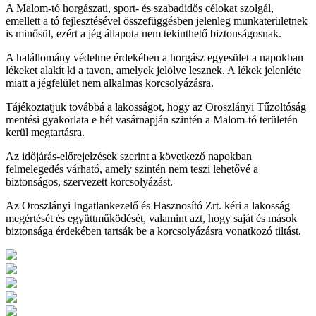
A Malom-tó horgászati, sport- és szabadidős célokat szolgál,
emellett a tó fejlesztésével összefüggésben jelenleg munkaterületnek
is minősül, ezért a jég állapota nem tekinthető biztonságosnak.
A halállomány védelme érdekében a horgász egyesület a napokban
lékeket alakít ki a tavon, amelyek jelölve lesznek. A lékek jelenléte
miatt a jégfelület nem alkalmas korcsolyázásra.
Tájékoztatjuk továbbá a lakosságot, hogy az Oroszlányi Tűzoltóság
mentési gyakorlata e hét vasárnapján szintén a Malom-tó területén
kerül megtartásra.
Az időjárás-előrejelzések szerint a következő napokban
felmelegedés várható, amely szintén nem teszi lehetővé a
biztonságos, szervezett korcsolyázást.
Az Oroszlányi Ingatlankezelő és Hasznosító Zrt. kéri a lakosság
megértését és együttműködését, valamint azt, hogy saját és mások
biztonsága érdekében tartsák be a korcsolyázásra vonatkozó tiltást.