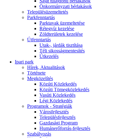
Saját tulajdonú bérlakások
Önkormányzati bérlakások
Településüzemeltetés
Parkfenntartás
Parktavak üzemeltetése
Rétegvíz kezelése
Zöldterületek kezelése
Útfenntartás
Utak-, járdák tisztítása
Téli sikosságmentesítés
Útkezelés
Ipari park
Hírek, Aktualitások
Története
Megközelítés
Közúti Közlekedés
Közúti Tömegközlekedés
Vasúti Közlekedés
Légi Közlekedés
Programok - Stratégiák
Városfejlesztés
Településfejlesztés
Gazdasági Program
Humánerőforrás-fejlesztés
Szabályozás