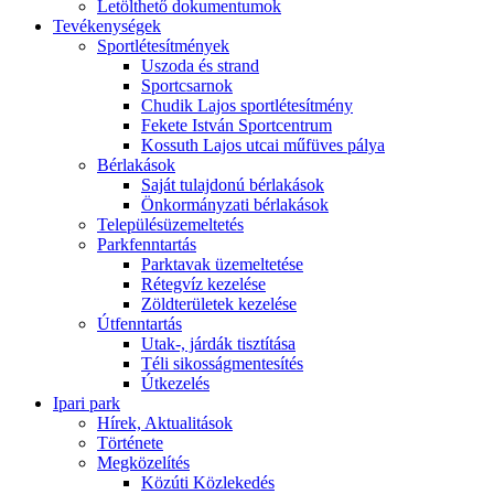
Letölthető dokumentumok
Tevékenységek
Sportlétesítmények
Uszoda és strand
Sportcsarnok
Chudik Lajos sportlétesítmény
Fekete István Sportcentrum
Kossuth Lajos utcai műfüves pálya
Bérlakások
Saját tulajdonú bérlakások
Önkormányzati bérlakások
Településüzemeltetés
Parkfenntartás
Parktavak üzemeltetése
Rétegvíz kezelése
Zöldterületek kezelése
Útfenntartás
Utak-, járdák tisztítása
Téli sikosságmentesítés
Útkezelés
Ipari park
Hírek, Aktualitások
Története
Megközelítés
Közúti Közlekedés