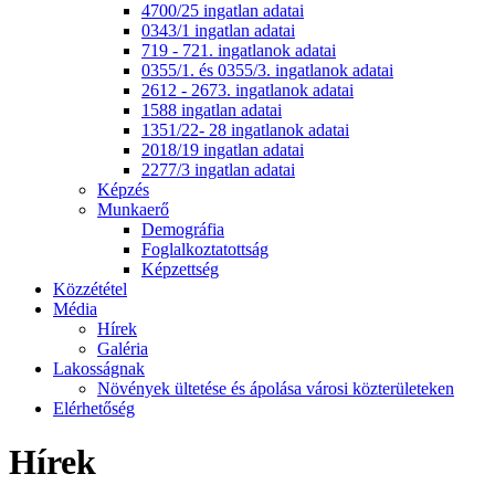
4700/25 ingatlan adatai
0343/1 ingatlan adatai
719 - 721. ingatlanok adatai
0355/1. és 0355/3. ingatlanok adatai
2612 - 2673. ingatlanok adatai
1588 ingatlan adatai
1351/22- 28 ingatlanok adatai
2018/19 ingatlan adatai
2277/3 ingatlan adatai
Képzés
Munkaerő
Demográfia
Foglalkoztatottság
Képzettség
Közzététel
Média
Hírek
Galéria
Lakosságnak
Növények ültetése és ápolása városi közterületeken
Elérhetőség
Hírek