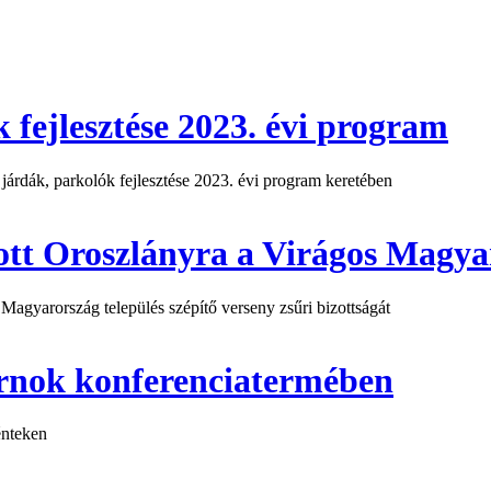
 fejlesztése 2023. évi program
 járdák, parkolók fejlesztése 2023. évi program keretében
tt Oroszlányra a Virágos Magyar
agyarország település szépítő verseny zsűri bizottságát
arnok konferenciatermében
énteken