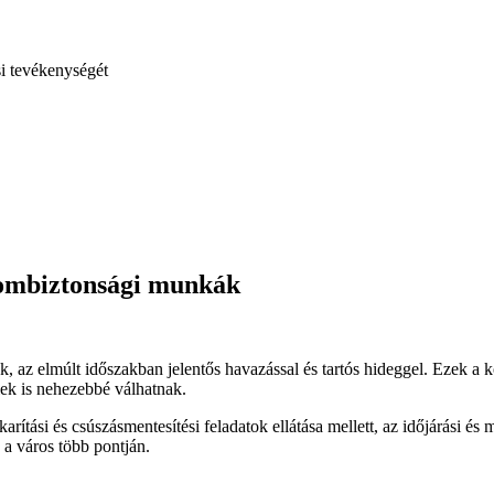
si tevékenységét
alombiztonsági munkák
k, az elmúlt időszakban jelentős havazással és tartós hideggel. Ezek a 
lek is nehezebbé válhatnak.
arítási és csúszásmentesítési feladatok ellátása mellett, az időjárási 
 a város több pontján.