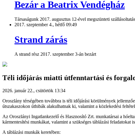
Bezár a Beatrix Vendégház
Társaságunk 2017. augusztus 12-ével megszünteti szállásoltatá
2017. szeptember 4., hétfő 09:49
Strand zárás
A strand rész 2017. szeptember 3-án bezárt
Téli időjárás miatti útfenntartási és forg
2026. január 22., csütörtök 13:34
Oroszlány térségében továbbra is téli időjárási körülmények jellemzőe
útszakaszokon úthibák alakulhatnak ki, valamint a közlekedési feltéte
Az Oroszlányi Ingatlankezelő és Hasznosító Zrt. munkatársai a hóeltak
kármentesítési munkákat, valamint a szükséges táblázási feladatokat is
A táblázási munkák keretében: