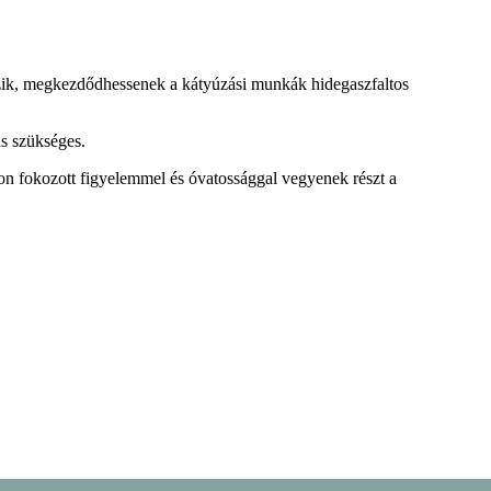
teszik, megkezdődhessenek a kátyúzási munkák hidegaszfaltos
ás szükséges.
zokon fokozott figyelemmel és óvatossággal vegyenek részt a