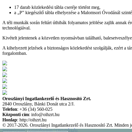
17 darab közlekedési tábla cseréje történt meg,
a „P” kiegészítő tábla elhelyezése a Malomsori Óvodánál szint
A téli munkák során feltárt úthibák folyamatos jelölése zajlik annak 
technológiával.
Kivételt jelentenek a közvetlen nyomsávban található, balesetveszély
A kihelyezett jelzések a biztonságos közlekedést szolgálják, ezért a tá
forgalomban.
Oroszlányi Ingatlankezelő és Hasznosító Zrt.
2840 Oroszlány, Bánki Donát utca 2/J.
Telefon
: +36 (34) 560-025
Központi cím
: info@oihzrt.hu
Honlap
: http://oihzrt.hu
© 2017-2026. Oroszlányi Ingatlankezelő és Hasznosító Zrt. Minden jo
Impresszum
|
Adatvédelem
|
Oldaltérkép