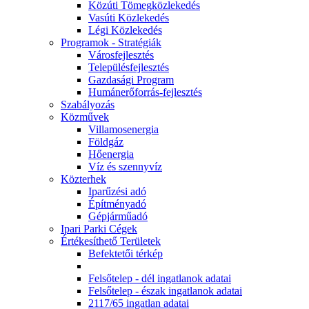
Közúti Tömegközlekedés
Vasúti Közlekedés
Légi Közlekedés
Programok - Stratégiák
Városfejlesztés
Településfejlesztés
Gazdasági Program
Humánerőforrás-fejlesztés
Szabályozás
Közművek
Villamosenergia
Földgáz
Hőenergia
Víz és szennyvíz
Közterhek
Iparűzési adó
Építményadó
Gépjárműadó
Ipari Parki Cégek
Értékesíthető Területek
Befektetői térkép
Felsőtelep - dél ingatlanok adatai
Felsőtelep - észak ingatlanok adatai
2117/65 ingatlan adatai