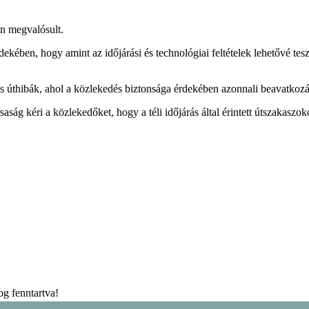
én megvalósult.
érdekében, hogy amint az időjárási és technológiai feltételek lehetővé 
es úthibák, ahol a közlekedés biztonsága érdekében azonnali beavatkoz
rsaság kéri a közlekedőket, hogy a téli időjárás által érintett útszakas
g fenntartva!