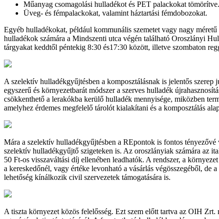
Műanyag csomagolási hulladékot és PET palackokat tömörítve
Üveg- és fémpalackokat, valamint háztartási fémdobozokat.
Egyéb hulladékokat, például kommunális szemetet vagy nagy méretű tá
hulladékok számára a Mindszenti utca végén található Oroszlányi Hull
tárgyakat keddtől péntekig 8:30 és17:30 között, illetve szombaton reg
A szelektív hulladékgyűjtésben a komposztálásnak is jelentős szerep 
egyszerű és környezetbarát módszer a szerves hulladék újrahasznosít
csökkenthető a lerakókba kerülő hulladék mennyisége, miközben termés
amelyhez érdemes megfelelő tárolót kialakítani és a komposztálás alap
Mára a szelektív hulladékgyűjtésben a REpontok is fontos tényezővé vá
szelektív hulladékgyűjtő szigeteken is. Az oroszlányiak számára az i
50 Ft-os visszaváltási díj ellenében leadhatók. A rendszer, a környeze
a kereskedőnél, vagy értéke levonható a vásárlás végösszegéből, de a
lehetőség kínálkozik civil szervezetek támogatására is.
A tiszta környezet közös felelősség. Ezt szem előtt tartva az OIH Zrt