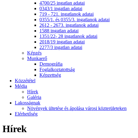
4700/25 ingatlan adatai
0343/1 ingatlan adatai
719 - 721. ingatlanok adatai
0355/1. és 0355/3. ingatlanok adatai
2612 - 2673. ingatlanok adatai
1588 ingatlan adatai
1351/22- 28 ingatlanok adatai
2018/19 ingatlan adatai
2277/3 ingatlan adatai
Képzés
Munkaerő
Demográfia
Foglalkoztatottság
Képzettség
Közzététel
Média
Hírek
Galéria
Lakosságnak
Növények ültetése és ápolása városi közterületeken
Elérhetőség
Hírek