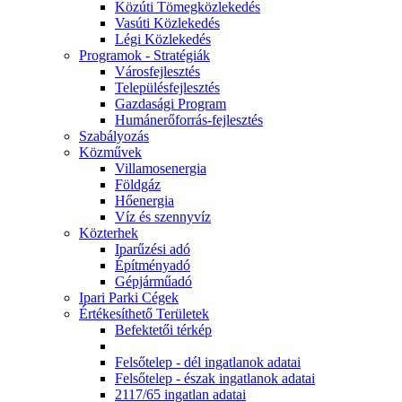
Közúti Tömegközlekedés
Vasúti Közlekedés
Légi Közlekedés
Programok - Stratégiák
Városfejlesztés
Településfejlesztés
Gazdasági Program
Humánerőforrás-fejlesztés
Szabályozás
Közművek
Villamosenergia
Földgáz
Hőenergia
Víz és szennyvíz
Közterhek
Iparűzési adó
Építményadó
Gépjárműadó
Ipari Parki Cégek
Értékesíthető Területek
Befektetői térkép
Felsőtelep - dél ingatlanok adatai
Felsőtelep - észak ingatlanok adatai
2117/65 ingatlan adatai