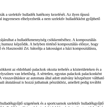
k a szelektív hulladék hatékony kezelését. Az ilyen típusú
l ingyenesen elhelyezhetik a nem szelektív hulladékként gyűjthető
ozzájárulhat a hulladékmennyiség csökkentéséhez. A komposztálás
ag humusz képződik. A helyben történő komposztálás előnye, hogy
s Hasznosító Zrt. bátorítja a lakosságot a házi komposztálásra,
sökkent az eldobható palackok okozta terhelés a közterületeken és a
elyszínen van lehetőség. A sértetlen, egyutas palackok palackonként
 A visszaváltáskor az automata által adott utalvány készpénzre váltható
li átutalással is hozzá juthatnak pénzükhöz, amellett pedig további
 hulladékgyűjtő szigetének és a sportcsarnok szelektív hulladékgyűjtő