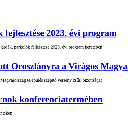
 fejlesztése 2023. évi program
 járdák, parkolók fejlesztése 2023. évi program keretében
tt Oroszlányra a Virágos Magyar
agyarország település szépítő verseny zsűri bizottságát
arnok konferenciatermében
énteken