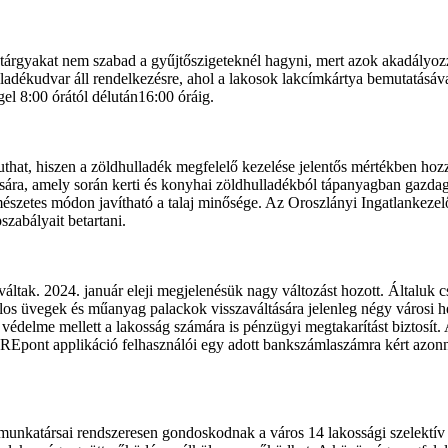
.
rgyakat nem szabad a gyűjtőszigeteknél hagyni, mert azok akadályozzá
adékudvar áll rendelkezésre, ahol a lakosok lakcímkártya bemutatásáva
gel 8:00 órától délután16:00 óráig.
juthat, hiszen a zöldhulladék megfelelő kezelése jelentős mértékben h
ására, amely során kerti és konyhai zöldhulladékból tápanyagban gazd
zetes módon javítható a talaj minősége. Az Oroszlányi Ingatlankezelő é
szabályait betartani.
ltak. 2024. január eleji megjelenésük nagy változást hozott. Általuk c
talos üvegek és műanyag palackok visszaváltására jelenleg négy városi h
t védelme mellett a lakosság számára is pénzügyi megtakarítást biztosít.
 REpont applikáció felhasználói egy adott bankszámlaszámra kért azonna
. munkatársai rendszeresen gondoskodnak a város 14 lakossági szelektív