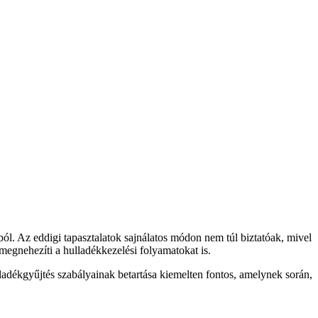
ból. Az eddigi tapasztalatok sajnálatos módon nem túl biztatóak, mivel
egnehezíti a hulladékkezelési folyamatokat is.
ladékgyűjtés szabályainak betartása kiemelten fontos, amelynek során,