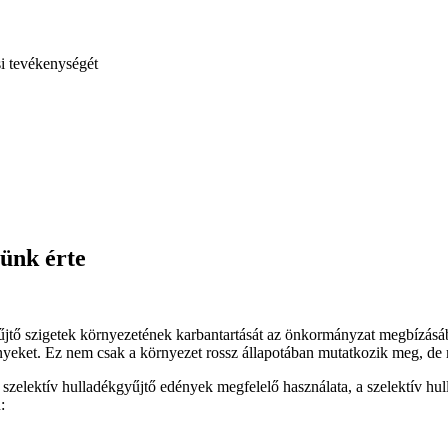
si tevékenységét
tünk érte
gyűjtő szigetek környezetének karbantartását az önkormányzat megbízásá
nyeket. Ez nem csak a környezet rossz állapotában mutatkozik meg, de m
szelektív hulladékgyűjtő edények megfelelő használata, a szelektív hul
: