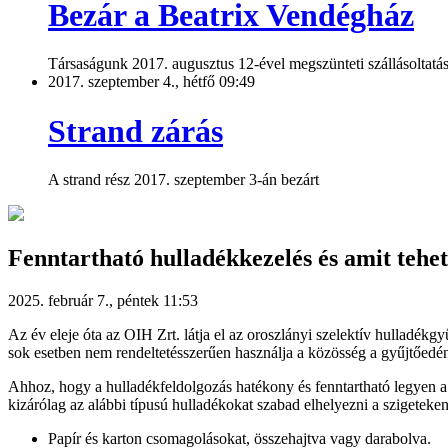
Bezár a Beatrix Vendégház
Társaságunk 2017. augusztus 12-ével megszünteti szállásoltatá
2017. szeptember 4., hétfő 09:49
Strand zárás
A strand rész 2017. szeptember 3-án bezárt
Fenntartható hulladékkezelés és amit tehe
2025. február 7., péntek 11:53
Az év eleje óta az OIH Zrt. látja el az oroszlányi szelektív hulladék
sok esetben nem rendeltetésszerűen használja a közösség a gyűjtőedé
Ahhoz, hogy a hulladékfeldolgozás hatékony és fenntartható legyen a 
kizárólag az alábbi típusú hulladékokat szabad elhelyezni a szigeteken
Papír és karton csomagolásokat, összehajtva vagy darabolva.