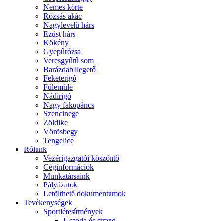
Nemes körte
Rózsás akác
Nagylevelű hárs
Ezüst hárs
Kökény
Gyepűrózsa
Veresgyűrű som
Barázdabillegető
Feketerigó
Fülemüle
Nádirigó
Nagy fakopáncs
Széncinege
Zöldike
Vörösbegy
Tengelice
Rólunk
Vezérigazgatói köszöntő
Céginformációk
Munkatársaink
Pályázatok
Letölthető dokumentumok
Tevékenységek
Sportlétesítmények
Uszoda és strand