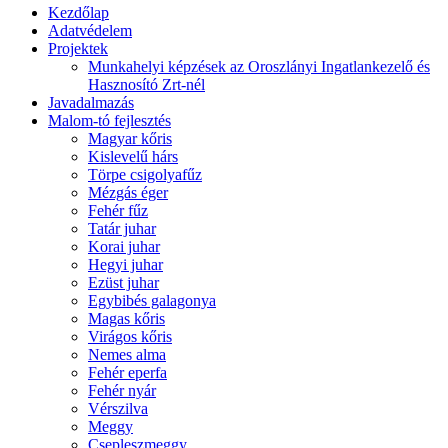
Kezdőlap
Adatvédelem
Projektek
Munkahelyi képzések az Oroszlányi Ingatlankezelő és
Hasznosító Zrt-nél
Javadalmazás
Malom-tó fejlesztés
Magyar kőris
Kislevelű hárs
Törpe csigolyafűz
Mézgás éger
Fehér fűz
Tatár juhar
Korai juhar
Hegyi juhar
Ezüst juhar
Egybibés galagonya
Magas kőris
Virágos kőris
Nemes alma
Fehér eperfa
Fehér nyár
Vérszilva
Meggy
Csepleszmeggy