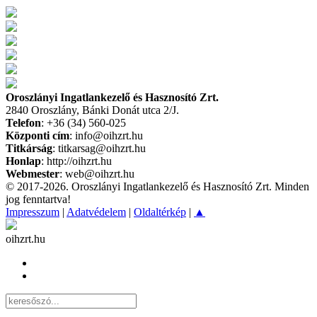
Oroszlányi Ingatlankezelő és Hasznosító Zrt.
2840 Oroszlány, Bánki Donát utca 2/J.
Telefon
: +36 (34) 560-025
Központi cím
: info@oihzrt.hu
Titkárság
: titkarsag@oihzrt.hu
Honlap
: http://oihzrt.hu
Webmester
: web@oihzrt.hu
© 2017-2026. Oroszlányi Ingatlankezelő és Hasznosító Zrt. Minden
jog fenntartva!
Impresszum
|
Adatvédelem
|
Oldaltérkép
|
▲
oihzrt.hu