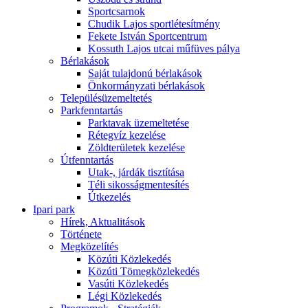
Sportcsarnok
Chudik Lajos sportlétesítmény
Fekete István Sportcentrum
Kossuth Lajos utcai műfüves pálya
Bérlakások
Saját tulajdonú bérlakások
Önkormányzati bérlakások
Településüzemeltetés
Parkfenntartás
Parktavak üzemeltetése
Rétegvíz kezelése
Zöldterületek kezelése
Útfenntartás
Utak-, járdák tisztítása
Téli sikosságmentesítés
Útkezelés
Ipari park
Hírek, Aktualitások
Története
Megközelítés
Közúti Közlekedés
Közúti Tömegközlekedés
Vasúti Közlekedés
Légi Közlekedés