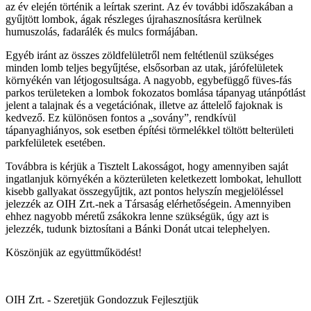
az év elején történik a leírtak szerint. Az év további időszakában a
gyűjtött lombok, ágak részleges újrahasznosításra kerülnek
humuszolás, fadarálék és mulcs formájában.
Egyéb iránt az összes zöldfelületről nem feltétlenül szükséges
minden lomb teljes begyűjtése, elsősorban az utak, járófelületek
környékén van létjogosultsága. A nagyobb, egybefüggő füves-fás
parkos területeken a lombok fokozatos bomlása tápanyag utánpótlást
jelent a talajnak és a vegetációnak, illetve az áttelelő fajoknak is
kedvező. Ez különösen fontos a „sovány”, rendkívül
tápanyaghiányos, sok esetben építési törmelékkel töltött belterületi
parkfelületek esetében.
Továbbra is kérjük a Tisztelt Lakosságot, hogy amennyiben saját
ingatlanjuk környékén a közterületen keletkezett lombokat, lehullott
kisebb gallyakat összegyűjtik, azt pontos helyszín megjelöléssel
jelezzék az OIH Zrt.-nek a Társaság elérhetőségein. Amennyiben
ehhez nagyobb méretű zsákokra lenne szükségük, úgy azt is
jelezzék, tudunk biztosítani a Bánki Donát utcai telephelyen.
Köszönjük az együttműködést!
OIH Zrt. - Szeretjük Gondozzuk Fejlesztjük