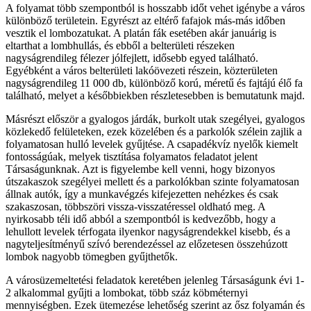
A folyamat több szempontból is hosszabb időt vehet igénybe a város
különböző területein. Egyrészt az eltérő fafajok más-más időben
vesztik el lombozatukat. A platán fák esetében akár januárig is
eltarthat a lombhullás, és ebből a belterületi részeken
nagyságrendileg félezer jólfejlett, idősebb egyed található.
Egyébként a város belterületi lakóövezeti részein, közterületen
nagyságrendileg 11 000 db, különböző korú, méretű és fajtájú élő fa
található, melyet a későbbiekben részletesebben is bemutatunk majd.
Másrészt először a gyalogos járdák, burkolt utak szegélyei, gyalogos
közlekedő felületeken, ezek közelében és a parkolók szélein zajlik a
folyamatosan hulló levelek gyűjtése. A csapadékvíz nyelők kiemelt
fontosságúak, melyek tisztítása folyamatos feladatot jelent
Társaságunknak. Azt is figyelembe kell venni, hogy bizonyos
útszakaszok szegélyei mellett és a parkolókban szinte folyamatosan
állnak autók, így a munkavégzés kifejezetten nehézkes és csak
szakaszosan, többszöri vissza-visszatéressel oldható meg. A
nyirkosabb téli idő abból a szempontból is kedvezőbb, hogy a
lehullott levelek térfogata ilyenkor nagyságrendekkel kisebb, és a
nagyteljesítményű szívó berendezéssel az előzetesen összehúzott
lombok nagyobb tömegben gyűjthetők.
A városüzemeltetési feladatok keretében jelenleg Társaságunk évi 1-
2 alkalommal gyűjti a lombokat, több száz köbméternyi
mennyiségben. Ezek ütemezése lehetőség szerint az ősz folyamán és