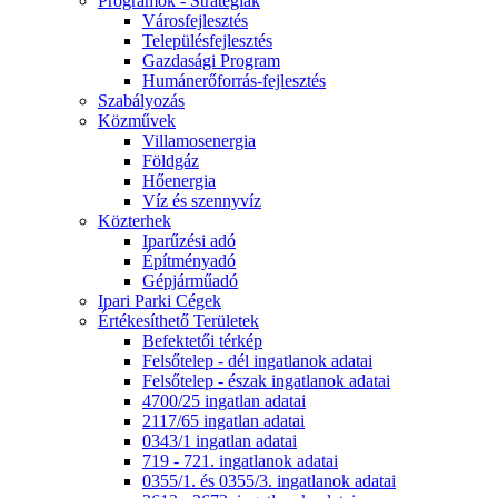
Programok - Stratégiák
Városfejlesztés
Településfejlesztés
Gazdasági Program
Humánerőforrás-fejlesztés
Szabályozás
Közművek
Villamosenergia
Földgáz
Hőenergia
Víz és szennyvíz
Közterhek
Iparűzési adó
Építményadó
Gépjárműadó
Ipari Parki Cégek
Értékesíthető Területek
Befektetői térkép
Felsőtelep - dél ingatlanok adatai
Felsőtelep - észak ingatlanok adatai
4700/25 ingatlan adatai
2117/65 ingatlan adatai
0343/1 ingatlan adatai
719 - 721. ingatlanok adatai
0355/1. és 0355/3. ingatlanok adatai