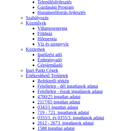
Településfejlesztés
Gazdasági Program
Humánerőforrás-fejlesztés
Szabályozás
Közművek
Villamosenergia
Földgáz
Hőenergia
Víz és szennyvíz
Közterhek
Iparűzési adó
Építményadó
Gépjárműadó
Ipari Parki Cégek
Értékesíthető Területek
Befektetői térkép
Felsőtelep - dél ingatlanok adatai
Felsőtelep - észak ingatlanok adatai
4700/25 ingatlan adatai
2117/65 ingatlan adatai
0343/1 ingatlan adatai
719 - 721. ingatlanok adatai
0355/1. és 0355/3. ingatlanok adatai
2612 - 2673. ingatlanok adatai
1588 ingatlan adatai