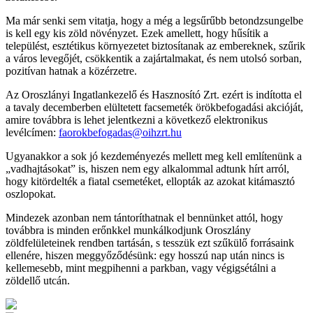
Ma már senki sem vitatja, hogy a még a legsűrűbb betondzsungelbe
is kell egy kis zöld növényzet. Ezek amellett, hogy hűsítik a
települést, esztétikus környezetet biztosítanak az embereknek, szűrik
a város levegőjét, csökkentik a zajártalmakat, és nem utolsó sorban,
pozitívan hatnak a közérzetre.
Az Oroszlányi Ingatlankezelő és Hasznosító Zrt. ezért is indította el
a tavaly decemberben elültetett facsemeték örökbefogadási akcióját,
amire továbbra is lehet jelentkezni a következő elektronikus
levélcímen:
faorokbefogadas@oihzrt.hu
Ugyanakkor a sok jó kezdeményezés mellett meg kell említenünk a
„vadhajtásokat” is, hiszen nem egy alkalommal adtunk hírt arról,
hogy kitördelték a fiatal csemetéket, ellopták az azokat kitámasztó
oszlopokat.
Mindezek azonban nem tántoríthatnak el bennünket attól, hogy
továbbra is minden erőnkkel munkálkodjunk Oroszlány
zöldfelületeinek rendben tartásán, s tesszük ezt szűkülő forrásaink
ellenére, hiszen meggyőződésünk: egy hosszú nap után nincs is
kellemesebb, mint megpihenni a parkban, vagy végigsétálni a
zöldellő utcán.