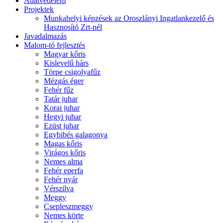
Adatvédelem
Projektek
Munkahelyi képzések az Oroszlányi Ingatlankezelő és
Hasznosító Zrt-nél
Javadalmazás
Malom-tó fejlesztés
Magyar kőris
Kislevelű hárs
Törpe csigolyafűz
Mézgás éger
Fehér fűz
Tatár juhar
Korai juhar
Hegyi juhar
Ezüst juhar
Egybibés galagonya
Magas kőris
Virágos kőris
Nemes alma
Fehér eperfa
Fehér nyár
Vérszilva
Meggy
Csepleszmeggy
Nemes körte