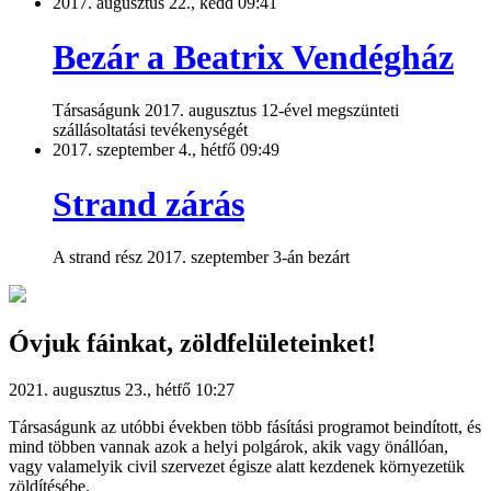
2017. augusztus 22., kedd 09:41
Bezár a Beatrix Vendégház
Társaságunk 2017. augusztus 12-ével megszünteti
szállásoltatási tevékenységét
2017. szeptember 4., hétfő 09:49
Strand zárás
A strand rész 2017. szeptember 3-án bezárt
Óvjuk fáinkat, zöldfelületeinket!
2021. augusztus 23., hétfő 10:27
Társaságunk az utóbbi években több fásítási programot beindított, és
mind többen vannak azok a helyi polgárok, akik vagy önállóan,
vagy valamelyik civil szervezet égisze alatt kezdenek környezetük
zöldítésébe.