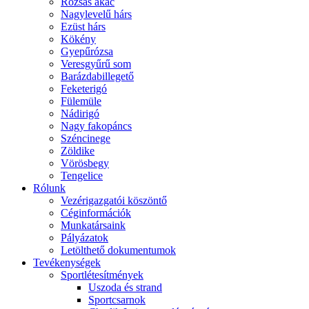
Rózsás akác
Nagylevelű hárs
Ezüst hárs
Kökény
Gyepűrózsa
Veresgyűrű som
Barázdabillegető
Feketerigó
Fülemüle
Nádirigó
Nagy fakopáncs
Széncinege
Zöldike
Vörösbegy
Tengelice
Rólunk
Vezérigazgatói köszöntő
Céginformációk
Munkatársaink
Pályázatok
Letölthető dokumentumok
Tevékenységek
Sportlétesítmények
Uszoda és strand
Sportcsarnok