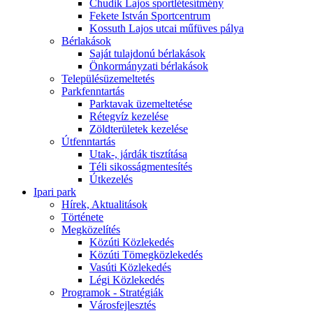
Chudik Lajos sportlétesítmény
Fekete István Sportcentrum
Kossuth Lajos utcai műfüves pálya
Bérlakások
Saját tulajdonú bérlakások
Önkormányzati bérlakások
Településüzemeltetés
Parkfenntartás
Parktavak üzemeltetése
Rétegvíz kezelése
Zöldterületek kezelése
Útfenntartás
Utak-, járdák tisztítása
Téli sikosságmentesítés
Útkezelés
Ipari park
Hírek, Aktualitások
Története
Megközelítés
Közúti Közlekedés
Közúti Tömegközlekedés
Vasúti Közlekedés
Légi Közlekedés
Programok - Stratégiák
Városfejlesztés