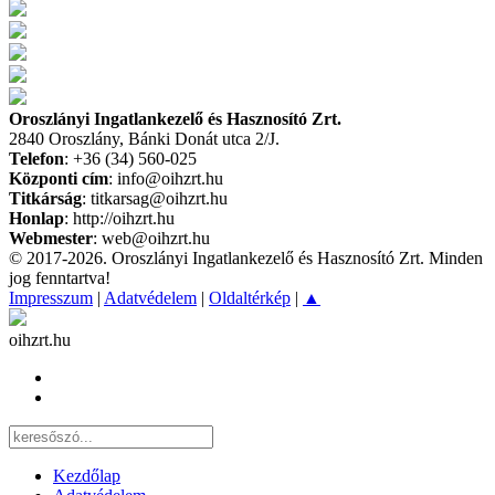
Oroszlányi Ingatlankezelő és Hasznosító Zrt.
2840 Oroszlány, Bánki Donát utca 2/J.
Telefon
: +36 (34) 560-025
Központi cím
: info@oihzrt.hu
Titkárság
: titkarsag@oihzrt.hu
Honlap
: http://oihzrt.hu
Webmester
: web@oihzrt.hu
© 2017-2026. Oroszlányi Ingatlankezelő és Hasznosító Zrt. Minden
jog fenntartva!
Impresszum
|
Adatvédelem
|
Oldaltérkép
|
▲
oihzrt.hu
Kezdőlap