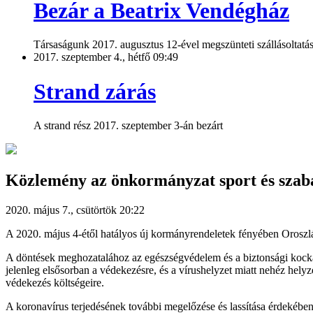
Bezár a Beatrix Vendégház
Társaságunk 2017. augusztus 12-ével megszünteti szállásoltatá
2017. szeptember 4., hétfő 09:49
Strand zárás
A strand rész 2017. szeptember 3-án bezárt
Közlemény az önkormányzat sport és szaba
2020. május 7., csütörtök 20:22
A 2020. május 4-étől hatályos új kormányrendeletek fényében Oroszlá
A döntések meghozatalához az egészségvédelem és a biztonsági kockáza
jelenleg elsősorban a védekezésre, és a vírushelyzet miatt nehéz hel
védekezés költségeire.
A koronavírus terjedésének további megelőzése és lassítása érdekéb