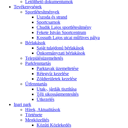
Letölthető dokumentumok
Tevékenységek
Sportlétesítmények
Uszoda és strand
Sportcsarnok
Chudik Lajos sportlétesítmény
Fekete István Sportcentrum
Kossuth Lajos utcai műfüves pálya
Bérlakások
Saját tulajdonú bérlakások
Önkormányzati bérlakások
Településüzemeltetés
Parkfenntartás
Parktavak üzemeltetése
Rétegvíz kezelése
Zöldterületek kezelése
Útfenntartás
Utak-, járdák tisztítása
Téli sikosságmentesítés
Útkezelés
Ipari park
Hírek, Aktualitások
Története
Megközelítés
Közúti Közlekedés