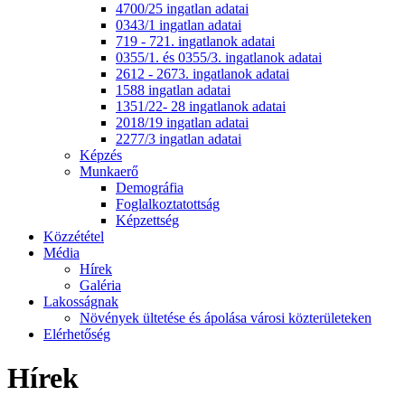
4700/25 ingatlan adatai
0343/1 ingatlan adatai
719 - 721. ingatlanok adatai
0355/1. és 0355/3. ingatlanok adatai
2612 - 2673. ingatlanok adatai
1588 ingatlan adatai
1351/22- 28 ingatlanok adatai
2018/19 ingatlan adatai
2277/3 ingatlan adatai
Képzés
Munkaerő
Demográfia
Foglalkoztatottság
Képzettség
Közzététel
Média
Hírek
Galéria
Lakosságnak
Növények ültetése és ápolása városi közterületeken
Elérhetőség
Hírek