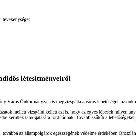
si tevékenységét
didős létesítményeiről
ny Város Önkormányzata is megvizsgálta a város lehetőségeit az önkor
tok mellett vizsgálni kellett azt is, hogy az egyes lépések milyen any
yzetbe kerültek támogatására fordítódnak. Tovább szűkíti a lehetőségek
en, továbbá az állampolgárok egészségének védelme érdekében Oroszlá