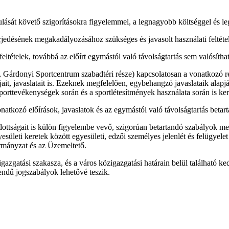
lását követő szigorításokra figyelemmel, a legnagyobb költséggel és legh
rjedésének megakadályozásához szükséges és javasolt használati feltéte
feltételek, továbbá az előírt egymástól való távolságtartás sem valósít
k, Gárdonyi Sportcentrum szabadtéri része) kapcsolatosan a vonatkozó r
jait, javaslatait is. Ezeknek megfelelően, egybehangzó javaslataik alapj
porttevékenységek során és a sportlétesítmények használata során is kerü
tkozó előírások, javaslatok és az egymástól való távolságtartás betar
dottságait is külön figyelembe vevő, szigorúan betartandó szabályok mel
sületi keretek között egyesületi, edzői személyes jelenlét és felügyelet me
mányzat és az Üzemeltető.
gatási szakasza, és a város közigazgatási határain belül található k
endű jogszabályok lehetővé teszik.