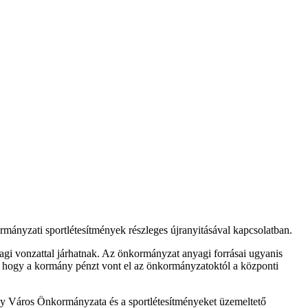
mányzati sportlétesítmények részleges újranyitásával kapcsolatban.
agi vonzattal járhatnak. Az önkormányzat anyagi forrásai ugyanis
et, hogy a kormány pénzt vont el az önkormányzatoktól a központi
ny Város Önkormányzata és a sportlétesítményeket üzemeltető