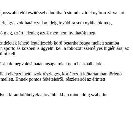
osszabb előkészítéssel elindítható strand az idei nyáron zárva tart.
lek, így azok határozatlan ideig továbbra sem nyithatók meg.
ható meg, ezért jelenleg azok még nem nyithatók meg.
endeletek lehető legteljesebb körű betarthatósága mellett számba
án sportolás közben is ügyelni kell a fokozott személyes higiéniára, az
lni kell.
tásának megvalósíthatatlansága miatt nem használhatók.
lett elképzelhető azok részleges, korlátozott időtartamban történő
llett. Ennek pontos feltételeiről, részleteiről az érintett
edvelt kirándulóhelyek a továbbiakban mindaddig szabadon