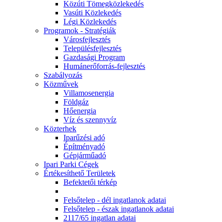
Közúti Tömegközlekedés
Vasúti Közlekedés
Légi Közlekedés
Programok - Stratégiák
Városfejlesztés
Településfejlesztés
Gazdasági Program
Humánerőforrás-fejlesztés
Szabályozás
Közművek
Villamosenergia
Földgáz
Hőenergia
Víz és szennyvíz
Közterhek
Iparűzési adó
Építményadó
Gépjárműadó
Ipari Parki Cégek
Értékesíthető Területek
Befektetői térkép
Felsőtelep - dél ingatlanok adatai
Felsőtelep - észak ingatlanok adatai
2117/65 ingatlan adatai