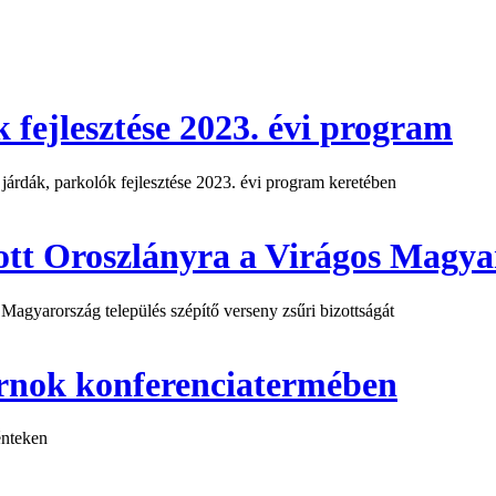
 fejlesztése 2023. évi program
 járdák, parkolók fejlesztése 2023. évi program keretében
tt Oroszlányra a Virágos Magyar
agyarország település szépítő verseny zsűri bizottságát
arnok konferenciatermében
énteken