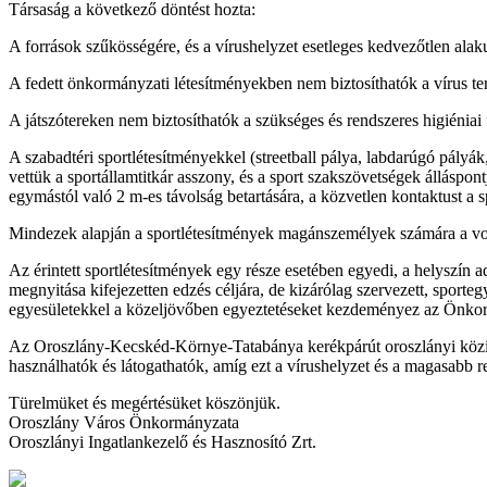
Társaság a következő döntést hozta:
A források szűkösségére, és a vírushelyzet esetleges kedvezőtlen alaku
A fedett önkormányzati létesítményekben nem biztosíthatók a vírus te
A játszótereken nem biztosíthatók a szükséges és rendszeres higiéniai 
A szabadtéri sportlétesítményekkel (streetball pálya, labdarúgó pályá
vettük a sportállamtitkár asszony, és a sport szakszövetségek álláspont
egymástól való 2 m-es távolság betartására, a közvetlen kontaktust a s
Mindezek alapján a sportlétesítmények magánszemélyek számára a vona
Az érintett sportlétesítmények egy része esetében egyedi, a helyszín a
megnyitása kifejezetten edzés céljára, de kizárólag szervezett, sportegye
egyesületekkel a közeljövőben egyeztetéseket kezdeményez az Önkor
Az Oroszlány-Kecskéd-Környe-Tatabánya kerékpárút oroszlányi közigaz
használhatók és látogathatók, amíg ezt a vírushelyzet és a magasabb r
Türelmüket és megértésüket köszönjük.
Oroszlány Város Önkormányzata
Oroszlányi Ingatlankezelő és Hasznosító Zrt.