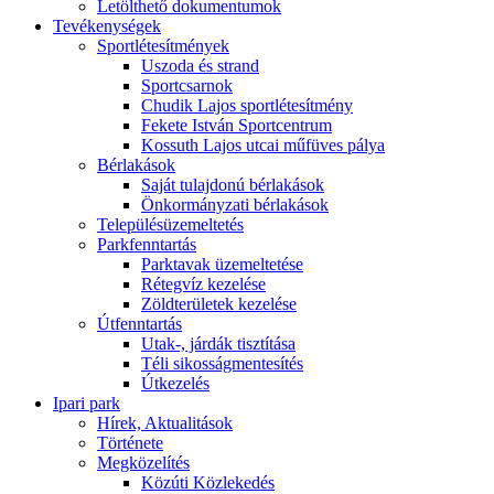
Letölthető dokumentumok
Tevékenységek
Sportlétesítmények
Uszoda és strand
Sportcsarnok
Chudik Lajos sportlétesítmény
Fekete István Sportcentrum
Kossuth Lajos utcai műfüves pálya
Bérlakások
Saját tulajdonú bérlakások
Önkormányzati bérlakások
Településüzemeltetés
Parkfenntartás
Parktavak üzemeltetése
Rétegvíz kezelése
Zöldterületek kezelése
Útfenntartás
Utak-, járdák tisztítása
Téli sikosságmentesítés
Útkezelés
Ipari park
Hírek, Aktualitások
Története
Megközelítés
Közúti Közlekedés