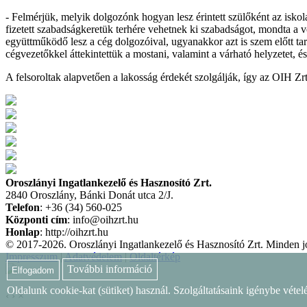
- Felmérjük, melyik dolgozónk hogyan lesz érintett szülőként az isko
fizetett szabadságkeretük terhére vehetnek ki szabadságot, mondta a v
együttműködő lesz a cég dolgozóival, ugyanakkor azt is szem előtt t
cégvezetőkkel áttekintettük a mostani, valamint a várható helyzetet,
A felsoroltak alapvetően a lakosság érdekét szolgálják, így az OIH Zr
Oroszlányi Ingatlankezelő és Hasznosító Zrt.
2840 Oroszlány, Bánki Donát utca 2/J.
Telefon
: +36 (34) 560-025
Központi cím
: info@oihzrt.hu
Honlap
: http://oihzrt.hu
© 2017-2026. Oroszlányi Ingatlankezelő és Hasznosító Zrt. Minden jo
Impresszum
|
Adatvédelem
|
Oldaltérkép
További információ
Elfogadom
Oldalunk cookie-kat (sütiket) használ. Szolgáltatásaink igénybe véte
‹
›
×