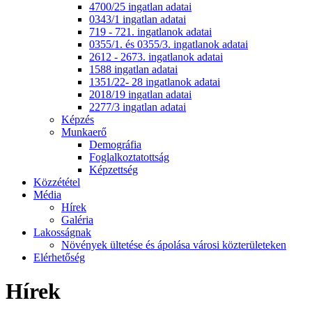
4700/25 ingatlan adatai
0343/1 ingatlan adatai
719 - 721. ingatlanok adatai
0355/1. és 0355/3. ingatlanok adatai
2612 - 2673. ingatlanok adatai
1588 ingatlan adatai
1351/22- 28 ingatlanok adatai
2018/19 ingatlan adatai
2277/3 ingatlan adatai
Képzés
Munkaerő
Demográfia
Foglalkoztatottság
Képzettség
Közzététel
Média
Hírek
Galéria
Lakosságnak
Növények ültetése és ápolása városi közterületeken
Elérhetőség
Hírek