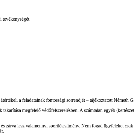
si tevékenységét
 átértékeli a feladatainak fontossági sorrendjét – tájékoztatott Németh 
 takarítása megfelelő védőfelszerelésben. A számtalan egyéb (kertészeti,
 zárva lesz valamennyi sportlétesítmény. Nem fogad ügyfeleket csak r
át.