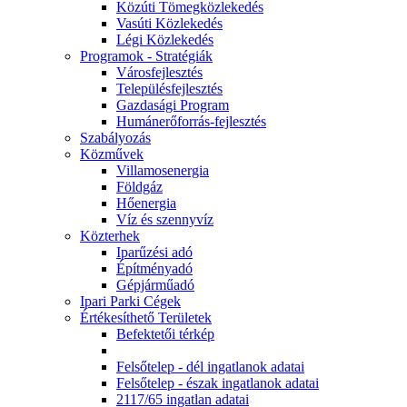
Közúti Tömegközlekedés
Vasúti Közlekedés
Légi Közlekedés
Programok - Stratégiák
Városfejlesztés
Településfejlesztés
Gazdasági Program
Humánerőforrás-fejlesztés
Szabályozás
Közművek
Villamosenergia
Földgáz
Hőenergia
Víz és szennyvíz
Közterhek
Iparűzési adó
Építményadó
Gépjárműadó
Ipari Parki Cégek
Értékesíthető Területek
Befektetői térkép
Felsőtelep - dél ingatlanok adatai
Felsőtelep - észak ingatlanok adatai
2117/65 ingatlan adatai