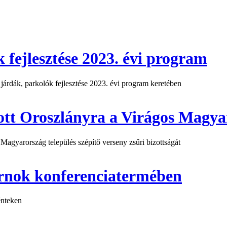
 fejlesztése 2023. évi program
 járdák, parkolók fejlesztése 2023. évi program keretében
tt Oroszlányra a Virágos Magyar
agyarország település szépítő verseny zsűri bizottságát
arnok konferenciatermében
énteken