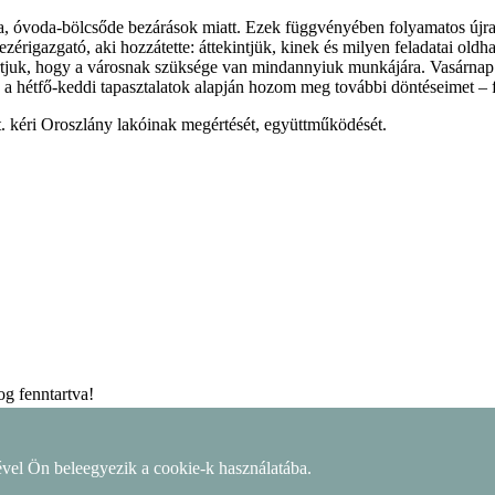
la, óvoda-bölcsőde bezárások miatt. Ezek függvényében folyamatos újra
ezérigazgató, aki hozzátette: áttekintjük, kinek és milyen feladatai ol
artjuk, hogy a városnak szüksége van mindannyiuk munkájára. Vasárnap d
 és a hétfő-keddi tapasztalatok alapján hozom meg további döntéseimet 
t. kéri Oroszlány lakóinak megértését, együttműködését.
g fenntartva!
lével Ön beleegyezik a cookie-k használatába.