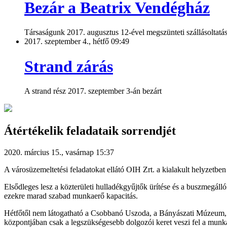
Bezár a Beatrix Vendégház
Társaságunk 2017. augusztus 12-ével megszünteti szállásoltatá
2017. szeptember 4., hétfő 09:49
Strand zárás
A strand rész 2017. szeptember 3-án bezárt
Átértékelik feladataik sorrendjét
2020. március 15., vasárnap 15:37
A városüzemeltetési feladatokat ellátó OIH Zrt. a kialakult helyzetben
Elsődleges lesz a közterületi hulladékgyűjtők ürítése és a buszmegállók
ezekre marad szabad munkaerő kapacitás.
Hétfőtől nem látogatható a Csobbanó Uszoda, a Bányászati Múzeum, és
központjában csak a legszükségesebb dolgozói keret veszi fel a munk