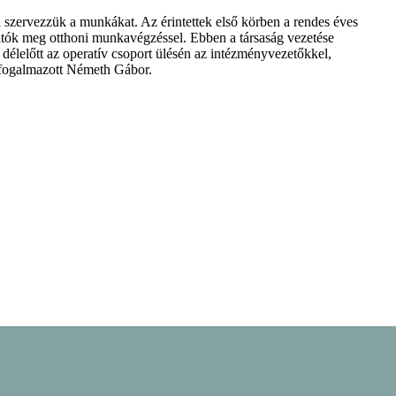
 szervezzük a munkákat. Az érintettek első körben a rendes éves
dhatók meg otthoni munkavégzéssel. Ebben a társaság vezetése
élelőtt az operatív csoport ülésén az intézményvezetőkkel,
– fogalmazott Németh Gábor.