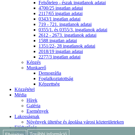
Felsőtelep - észak ingatlanok adatai
4700/25 ingatlan adatai
2117/65 ingatlan adatai
0343/1 ingatlan adatai
719 - 721. ingatlanok adatai
0355/1. és 0355/3. ingatlanok adatai
2612 - 2673. ingatlanok adatai
1588 ingatlan adatai
1351/22- 28 ingatlanok adatai
2018/19 ingatlan adatai
2277/3 ingatlan adatai
Képzés
Munkaerő
Demográfia
Foglalkoztatottság
Képzettség
Közzététel
Média
Hírek
Galéria
Események
Lakosságnak
Növények ültetése és ápolása városi közterületeken
Elérhetőség
Oldaltérkép
További információ
Elfogadom