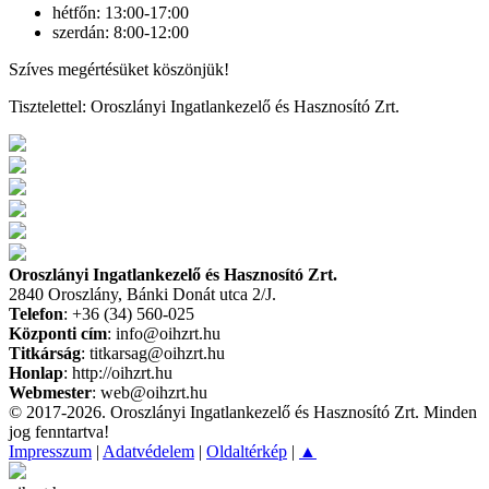
hétfőn: 13:00-17:00
szerdán: 8:00-12:00
Szíves megértésüket köszönjük!
Tisztelettel: Oroszlányi Ingatlankezelő és Hasznosító Zrt.
Oroszlányi Ingatlankezelő és Hasznosító Zrt.
2840 Oroszlány, Bánki Donát utca 2/J.
Telefon
: +36 (34) 560-025
Központi cím
: info@oihzrt.hu
Titkárság
: titkarsag@oihzrt.hu
Honlap
: http://oihzrt.hu
Webmester
: web@oihzrt.hu
© 2017-2026. Oroszlányi Ingatlankezelő és Hasznosító Zrt. Minden
jog fenntartva!
Impresszum
|
Adatvédelem
|
Oldaltérkép
|
▲