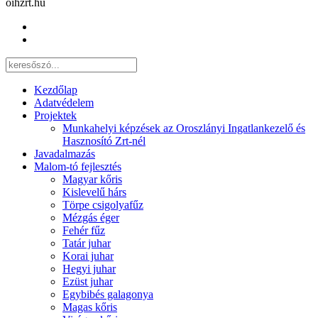
oihzrt.hu
Kezdőlap
Adatvédelem
Projektek
Munkahelyi képzések az Oroszlányi Ingatlankezelő és
Hasznosító Zrt-nél
Javadalmazás
Malom-tó fejlesztés
Magyar kőris
Kislevelű hárs
Törpe csigolyafűz
Mézgás éger
Fehér fűz
Tatár juhar
Korai juhar
Hegyi juhar
Ezüst juhar
Egybibés galagonya
Magas kőris