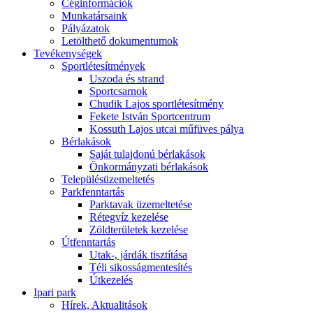
Céginformációk
Munkatársaink
Pályázatok
Letölthető dokumentumok
Tevékenységek
Sportlétesítmények
Uszoda és strand
Sportcsarnok
Chudik Lajos sportlétesítmény
Fekete István Sportcentrum
Kossuth Lajos utcai műfüves pálya
Bérlakások
Saját tulajdonú bérlakások
Önkormányzati bérlakások
Településüzemeltetés
Parkfenntartás
Parktavak üzemeltetése
Rétegvíz kezelése
Zöldterületek kezelése
Útfenntartás
Utak-, járdák tisztítása
Téli sikosságmentesítés
Útkezelés
Ipari park
Hírek, Aktualitások