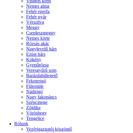
Virágos kőris
Nemes alma
Fehér eperfa
Fehér nyár
Vérszilva
Meggy
Csepleszmeggy
Nemes körte
Rózsás akác
Nagylevelű hárs
Ezüst hárs
Kökény
Gyepűrózsa
Veresgyűrű som
Barázdabillegető
Feketerigó
Fülemüle
Nádirigó
Nagy fakopáncs
Széncinege
Zöldike
Vörösbegy
Tengelice
Rólunk
Vezérigazgatói köszöntő