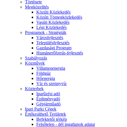
Története
Megközelítés
Közúti Közlekedés
Közúti Tömegközlekedés
Vasúti Közlekedés
Légi Közlekedés
Programok - Stratégiák
Városfejlesztés
Településfejlesztés
Gazdasági Program
Humánerőforrás-fejlesztés
Szabályozás
Közművek
Villamosenergia
Földgáz
Hőenergia
Víz és szennyvíz
Közterhek
Iparűzési adó
Építményadó
Gépjárműadó
Ipari Parki Cégek
Értékesíthető Területek
Befektetői térkép
Felsőtelep - dél ingatlanok adatai