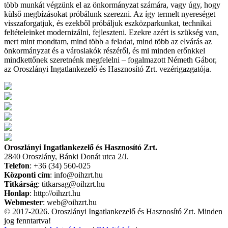
több munkát végzünk el az önkormányzat számára, vagy úgy, hogy
külső megbízásokat próbálunk szerezni. Az így termelt nyereséget
visszaforgatjuk, és ezekből próbáljuk eszközparkunkat, technikai
feltételeinket modernizálni, fejleszteni. Ezekre azért is szükség van,
mert mint mondtam, mind több a feladat, mind több az elvárás az
önkormányzat és a városlakók részéről, és mi minden erőnkkel
mindkettőnek szeretnénk megfelelni – fogalmazott Németh Gábor,
az Oroszlányi Ingatlankezelő és Hasznosító Zrt. vezérigazgatója.
Oroszlányi Ingatlankezelő és Hasznosító Zrt.
2840 Oroszlány, Bánki Donát utca 2/J.
Telefon
: +36 (34) 560-025
Központi cím
: info@oihzrt.hu
Titkárság
: titkarsag@oihzrt.hu
Honlap
: http://oihzrt.hu
Webmester
: web@oihzrt.hu
© 2017-2026. Oroszlányi Ingatlankezelő és Hasznosító Zrt. Minden
jog fenntartva!