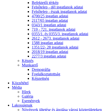
Befektetői térkép
Felsőtelep - dél ingatlanok adatai
Felsőtelep - észak ingatlanok adatai
4700/25 ingatlan adatai
2117/65 ingatlan adatai
0343/1 ingatlan adatai
719 - 721. ingatlanok adatai
0355/1. és 0355/3. ingatlanok adatai
2612 - 2673. ingatlanok adatai
1588 ingatlan adatai
1351/22- 28 ingatlanok adatai
2018/19 ingatlan adatai
2277/3 ingatlan adatai
Képzés
Munkaerő
Demográfia
Foglalkoztatottság
Képzettség
Közzététel
Média
Hírek
Galéria
Események
Lakosságnak
Növények ültetése és ápolása városi közterületeken