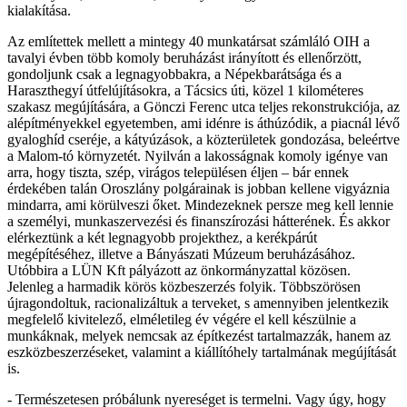
kialakítása.
Az említettek mellett a mintegy 40 munkatársat számláló OIH a
tavalyi évben több komoly beruházást irányított és ellenőrzött,
gondoljunk csak a legnagyobbakra, a Népekbarátsága és a
Haraszthegyí útfelújításokra, a Tácsics úti, közel 1 kilométeres
szakasz megújítására, a Gönczi Ferenc utca teljes rekonstrukciója, az
alépítményekkel egyetemben, ami idénre is áthúzódik, a piacnál lévő
gyaloghíd cseréje, a kátyúzások, a közterületek gondozása, beleértve
a Malom-tó környzetét. Nyilván a lakosságnak komoly igénye van
arra, hogy tiszta, szép, virágos településen éljen – bár ennek
érdekében talán Oroszlány polgárainak is jobban kellene vigyáznia
mindarra, ami körülveszi őket. Mindezeknek persze meg kell lennie
a személyi, munkaszervezési és finanszírozási hátterének. És akkor
elérkeztünk a két legnagyobb projekthez, a kerékpárút
megépítéséhez, illetve a Bányászati Múzeum beruházásához.
Utóbbira a LÜN Kft pályázott az önkormányzattal közösen.
Jelenleg a harmadik körös közbeszerzés folyik. Többszörösen
újragondoltuk, racionalizáltuk a terveket, s amennyiben jelentkezik
megfelelő kivitelező, elméletileg év végére el kell készülnie a
munkáknak, melyek nemcsak az építkezést tartalmazzák, hanem az
eszközbeszerzéseket, valamint a kiállítóhely tartalmának megújítását
is.
- Természetesen próbálunk nyereséget is termelni. Vagy úgy, hogy