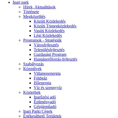
Ipari park
Hírek, Aktualitások
Története
Megközelítés
Közúti Közlekedés
Közúti Tömegközlekedés
Vasúti Közlekedés
Légi Közlekedés
Programok - Stratégiák
Városfejlesztés
Településfejlesztés
Gazdasági Program
Humánerőforrás-fejlesztés
Szabályozás
Közművek
Villamosenergia
Földgáz
Hőenergia
Víz és szennyvíz
Közterhek
Iparűzési adó
Építményadó
Gépjárműadó
Ipari Parki Cégek
Értékesíthető Területek