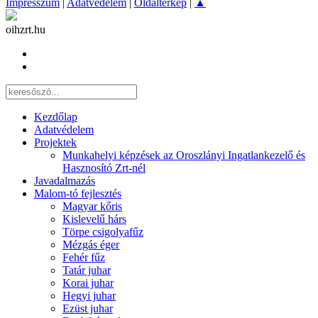
Impresszum
|
Adatvédelem
|
Oldaltérkép
|
▲
oihzrt.hu
Kezdőlap
Adatvédelem
Projektek
Munkahelyi képzések az Oroszlányi Ingatlankezelő és
Hasznosító Zrt-nél
Javadalmazás
Malom-tó fejlesztés
Magyar kőris
Kislevelű hárs
Törpe csigolyafűz
Mézgás éger
Fehér fűz
Tatár juhar
Korai juhar
Hegyi juhar
Ezüst juhar