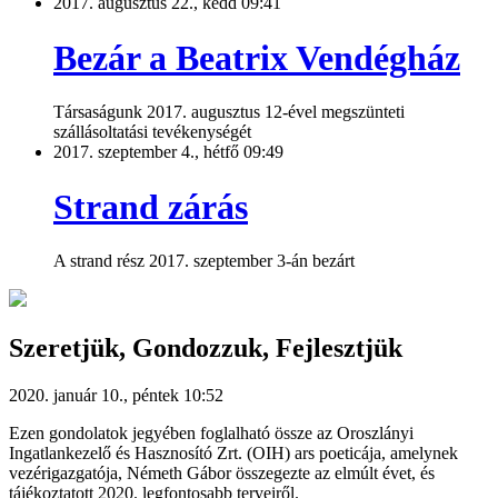
2017. augusztus 22., kedd 09:41
Bezár a Beatrix Vendégház
Társaságunk 2017. augusztus 12-ével megszünteti
szállásoltatási tevékenységét
2017. szeptember 4., hétfő 09:49
Strand zárás
A strand rész 2017. szeptember 3-án bezárt
Szeretjük, Gondozzuk, Fejlesztjük
2020. január 10., péntek 10:52
Ezen gondolatok jegyében foglalható össze az Oroszlányi
Ingatlankezelő és Hasznosító Zrt. (OIH) ars poeticája, amelynek
vezérigazgatója, Németh Gábor összegezte az elmúlt évet, és
tájékoztatott 2020. legfontosabb terveiről.