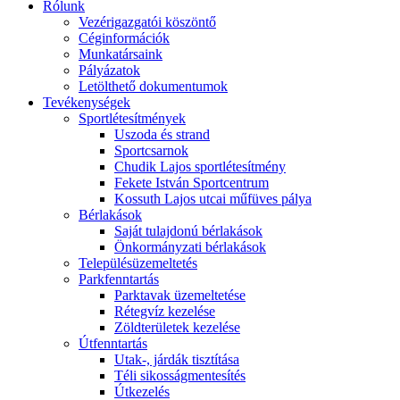
Rólunk
Vezérigazgatói köszöntő
Céginformációk
Munkatársaink
Pályázatok
Letölthető dokumentumok
Tevékenységek
Sportlétesítmények
Uszoda és strand
Sportcsarnok
Chudik Lajos sportlétesítmény
Fekete István Sportcentrum
Kossuth Lajos utcai műfüves pálya
Bérlakások
Saját tulajdonú bérlakások
Önkormányzati bérlakások
Településüzemeltetés
Parkfenntartás
Parktavak üzemeltetése
Rétegvíz kezelése
Zöldterületek kezelése
Útfenntartás
Utak-, járdák tisztítása
Téli sikosságmentesítés
Útkezelés