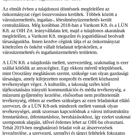
Az elmúlt évben a tulajdonosi döntésnek megfelelően az
önkormányzat cégei összevonásra kerültek. Többek között a
városüzemeltetés, ingatlan-, létesítményüzemeltetés került
centralizálásra. Még korábban 2018-ban a Varikont Kft. és a LÜN
Kft. az OIH Zrt. leányvállalata lett, majd a tulajdonos akaratának
megfelelően, a Varikont Kft. megszűnt és jogutódlással beolvadt
társaságunkba. Innen kezdve cégünk látja el az önkormányzat
kötelezően és önként vállalt feladatait teljeskörűen, a
városüzemeltetés és ingatlanüzemeltetés területein.
A LÜN Kft. a tulajdonlás mellett, szervezetileg, szakmailag is ezer
szállal kötődik az anyacéghez. Egy ekkora méretű településnek,
mint Oroszlány meglátásom szerint, szüksége van olyan gazdasági
társaságra, amely kifejezetten nonprofit és emellett közhasznú
tevékenységet végez. A kulturális, a lakosság széles körű
tájékoztatására irányuló kommunikációs és média tevékenység, a
múzeumi gyűjtemény kezelése, elsősorban nem profitorientált
tevékenység, ebben az esetben szükséges az ezen feladatokat ellátó
szervezet, de a LÜN Kft-nek mindezek mellett vannak olyan
tevékenységei, amik szorosan kapcsolódnak a városi infrastruktúra
fenntartáshoz, útfenntartáshoz, beruházásokhoz, így ezeket szakmai
szempontok alapján, idővel érdemes lehet az OIH-ba olvasztani.
Tehát 2019-ben meghatározó feladat volt az átszervezések
levezénylése, a szervezeti, személyi és tárgyi feltételek fokozatos