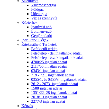
Közművek
Villamosenergia
Földgáz
Hőenergia
Víz és szennyvíz
Közterhek
Iparűzési adó
Építményadó
Gépjárműadó
Ipari Parki Cégek
Értékesíthető Területek
Befektetői térkép
Felsőtelep - dél ingatlanok adatai
Felsőtelep - észak ingatlanok adatai
4700/25 ingatlan adatai
2117/65 ingatlan adatai
0343/1 ingatlan adatai
719 - 721. ingatlanok adatai
0355/1. és 0355/3. ingatlanok adatai
2612 - 2673. ingatlanok adatai
1588 ingatlan adatai
1351/22- 28 ingatlanok adatai
2018/19 ingatlan adatai
2277/3 ingatlan adatai
Képzés