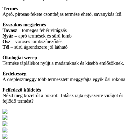
Termés
Apró, pirosas-fekete csonthéjas termése ehető, savanykás ízű.
Évszakos megjelenés
Tavasz
– tömeges fehér virágzás
Nyár
– apró termések és sűrű lomb
Ősz
– vöröses lombszíneződés
Tél
– sűrű ágrendszere jól látható
Ökológiai szerep
Termése táplálékot nyújt a madaraknak és kisebb emlősöknek.
Érdekesség
A csepleszmeggy több termesztett meggyfajta egyik ősi rokona.
Felfedező küldetés
Nézd meg közelről a bokrot! Találsz rajta egyszerre virágot és
fejlődő termést?