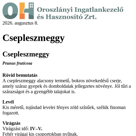
2026. augusztus 8.
Csepleszmeggy
Csepleszmeggy
Prunus fruticosa
Rövid bemutatás
A csepleszmeggy alacsony termetű, bokros növekedésű cserje,
amely száraz gyepek és domboldalak jellegzetes növénye. Jól tűri a
szárazságot és a gyengébb talajokat is.
Levél
Kis méretű, tojásdad levelei fényes zöld színűek, szélük finoman
fogazott.
Virágzás
Virágzási idő:
IV–V.
Fehér virágai kis csoportokban nyílnak.