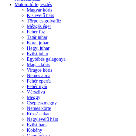
Malom-tó fejlesztés
Magyar kőris
Kislevelű hárs
Törpe csigolyafűz
Mézgás éger
Fehér fűz
Tatár juhar
Korai juhar
Hegyi juhar
Ezüst juhar
Egybibés galagonya
Magas kőris
Virágos kőris
Nemes alma
Fehér eperfa
Fehér nyár
Vérszilva
Meggy
Csepleszmeggy
Nemes körte
Rózsás akác
Nagylevelű hárs
Ezüst hárs
Kökény
Gyepűrózsa