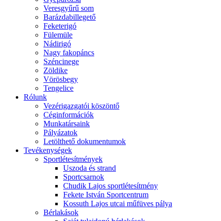
Veresgyűrű som
Barázdabillegető
Feketerigó
Fülemüle
Nádirigó
Nagy fakopáncs
Széncinege
Zöldike
Vörösbegy
Tengelice
Rólunk
Vezérigazgatói köszöntő
Céginformációk
Munkatársaink
Pályázatok
Letölthető dokumentumok
Tevékenységek
Sportlétesítmények
Uszoda és strand
Sportcsarnok
Chudik Lajos sportlétesítmény
Fekete István Sportcentrum
Kossuth Lajos utcai műfüves pálya
Bérlakások