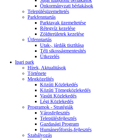
Saját tulajdonú bérlakások
Önkormányzati bérlakások
Településüzemeltetés
Parkfenntartás
Parktavak üzemeltetése
Rétegvíz kezelése
Zöldterületek kezelése
Útfenntartás
Utak-, járdák tisztítása
Téli sikosságmentesítés
Útkezelés
Ipari park
Hírek, Aktualitások
Története
Megközelítés
Közúti Közlekedés
Közúti Tömegközlekedés
Vasúti Közlekedés
Légi Közlekedés
Programok - Stratégiák
Városfejlesztés
Településfejlesztés
Gazdasági Program
Humánerőforrás-fejlesztés
Szabályozás