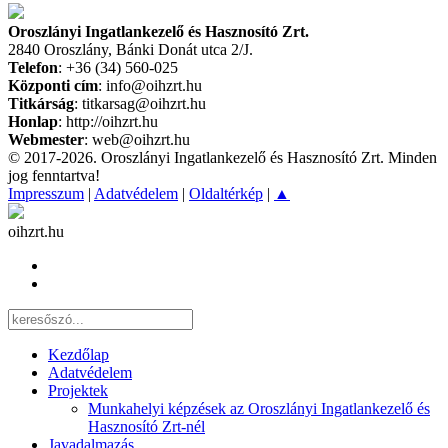
Oroszlányi Ingatlankezelő és Hasznosító Zrt.
2840 Oroszlány, Bánki Donát utca 2/J.
Telefon
: +36 (34) 560-025
Központi cím
: info@oihzrt.hu
Titkárság
: titkarsag@oihzrt.hu
Honlap
: http://oihzrt.hu
Webmester
: web@oihzrt.hu
© 2017-2026. Oroszlányi Ingatlankezelő és Hasznosító Zrt. Minden
jog fenntartva!
Impresszum
|
Adatvédelem
|
Oldaltérkép
|
▲
oihzrt.hu
Kezdőlap
Adatvédelem
Projektek
Munkahelyi képzések az Oroszlányi Ingatlankezelő és
Hasznosító Zrt-nél
Javadalmazás