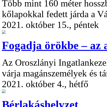
Több mint 160 méter hosszb
kőlapokkal fedett járda a Vá
2021. október 15., péntek
Fogadja örökbe – az a
Az Oroszlányi Ingatlankezel
várja magánszemélyek és tá
2021. október 4., hétfő
Bérlakáshelyzet