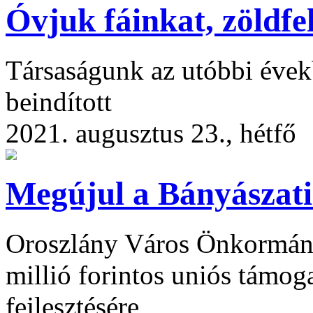
Óvjuk fáinkat, zöldfel
Társaságunk az utóbbi évek
beindított
2021. augusztus 23., hétfő
Megújul a Bányásza
Oroszlány Város Önkormány
millió forintos uniós támog
fejlesztésére