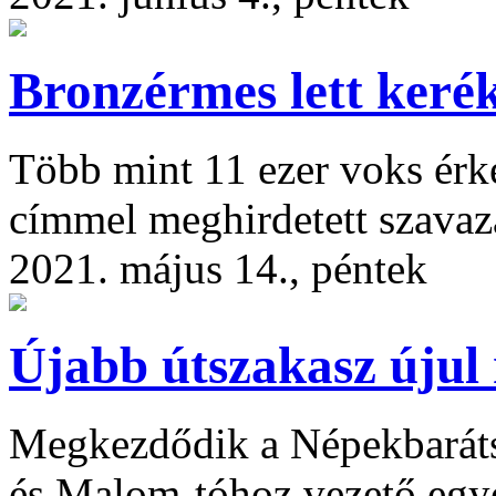
Bronzérmes lett keré
Több mint 11 ezer voks érk
címmel meghirdetett szavaz
2021. május 14., péntek
Újabb útszakasz újul
Megkezdődik a Népekbaráts
és Malom-tóhoz vezető egye