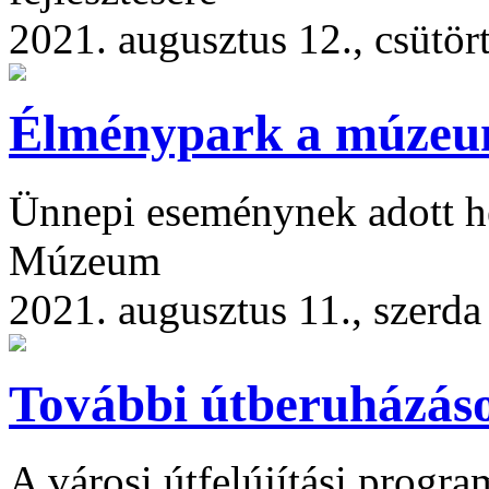
2021. augusztus 12., csütör
Élménypark a múze
Ünnepi eseménynek adott he
Múzeum
2021. augusztus 11., szerda
További útberuházás
A városi útfelújítási progr