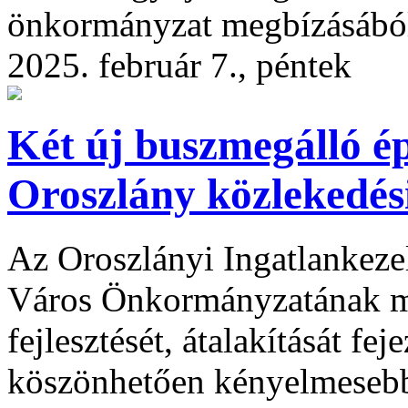
önkormányzat megbízásábó
2025. február 7., péntek
Két új buszmegálló é
Oroszlány közlekedési
Az Oroszlányi Ingatlankeze
Város Önkormányzatának me
fejlesztését, átalakítását f
köszönhetően kényelmesebb