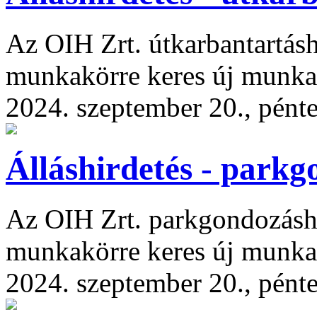
Az OIH Zrt. útkarbantartásh
munkakörre keres új munkat
2024. szeptember 20., pént
Álláshirdetés - park
Az OIH Zrt. parkgondozásho
munkakörre keres új munkat
2024. szeptember 20., pént