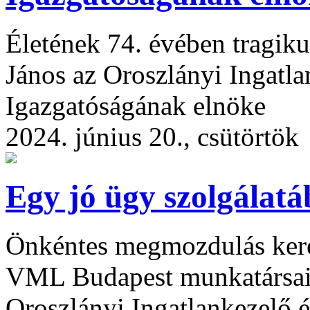
Életének 74. évében tragiku
János az Oroszlányi Ingatla
Igazgatóságának elnöke
2024. június 20., csütörtök
Egy jó ügy szolgálat
Önkéntes megmozdulás keret
VML Budapest munkatársai 
Oroszlányi Ingatlankezelő é